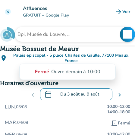
Aller au contenu principal
Affluences
arrow_forward
Voir
clear
(nouve
GRATUIT
– Google Play
search
See
Rechercher un établissement
Musée Bossuet de Meaux
Palais épiscopal - 5 place Charles de Gaulle, 77100 Meaux,
place
(ouvrir dans Google Maps)
(nouvel onglet)
France
Fermé
-
Ouvre demain à 10:00
Horaires d'ouverture
calendar_today
chevron_left
Du
3 août
au
9 août
chevron_right
.
Ouvrir le calendrier pour changer de dat
LUN.
10:00
–
12:00
03/08
14:00
–
18:00
MAR.
04/08
door_front
Fermé
MER.
10:00
–
12:00
05/08