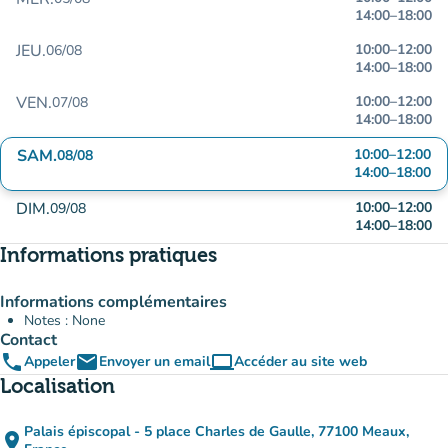
14:00
–
18:00
JEU.
10:00
–
12:00
06/08
14:00
–
18:00
VEN.
10:00
–
12:00
07/08
14:00
–
18:00
SAM.
10:00
–
12:00
08/08
14:00
–
18:00
DIM.
10:00
–
12:00
09/08
14:00
–
18:00
Informations pratiques
Informations complémentaires
Notes : None
Contact
phone
email
computer
Appeler
Envoyer un email
Accéder au site web
(nouvel onglet)
Localisation
Palais épiscopal - 5 place Charles de Gaulle, 77100 Meaux,
place