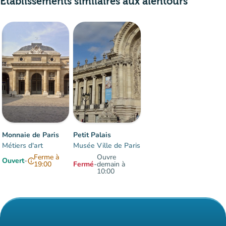
Etablissements similaires aux alentours
Monnaie de Paris
Petit Palais
Métiers d'art
Musée Ville de Paris
Ferme à
Ouvre
Ouvert
-
info
19:00
Fermé
-
demain à
10:00
Éléments 1 à 2 sur 2