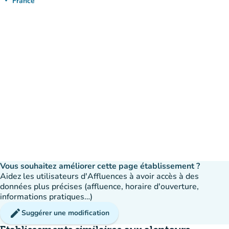
(ouvrir dans Google Maps)
(nouvel onglet)
France
Vous souhaitez améliorer cette page établissement ?
Aidez les utilisateurs d'Affluences à avoir accès à des
données plus précises (affluence, horaire d'ouverture,
informations pratiques…)
edit
Suggérer une modification