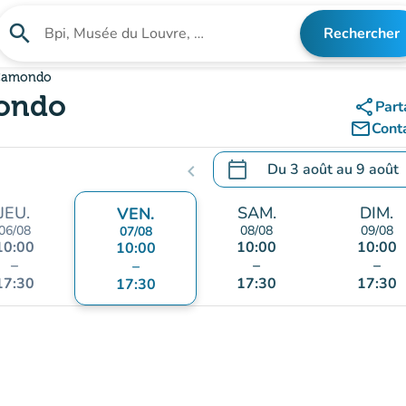
search
Rechercher
Rechercher un établissement
 Camondo
mondo
share
Part
mail_outline
Cont
calendar_today
Du
3 août
au
9 août
chevron_left
.
Ouvrir le calendrier pour 
JEU.
SAM.
DIM.
VEN.
06/08
08/08
09/08
07/08
10:00
10:00
10:00
10:00
–
–
–
–
17:30
17:30
17:30
17:30