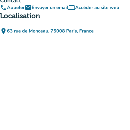
Contact
phone
email
computer
Appeler
Envoyer un email
Accéder au site web
(nouvel onglet)
Localisation
place
63 rue de Monceau, 75008 Paris, France
(ouvrir dans Google Maps)
(nouvel onglet)