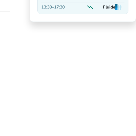
En hausse
trending_down
13:30
–
17:30
Fluide
man
man
man
En baisse