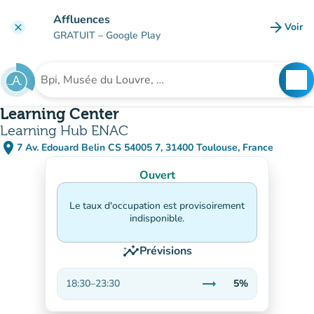
Aller au contenu principal
Affluences
arrow_forward
Voir
clear
(nouve
GRATUIT
– Google Play
search
See
Rechercher un établissement
Learning Center
Learning Hub ENAC
place
7 Av. Edouard Belin CS 54005 7, 31400 Toulouse, France
(ouvrir dans Google Maps)
(nouvel onglet)
Ouvert
Le taux d'occupation est provisoirement
indisponible.
insights
Prévisions
trending_flat
18:30
–
23:30
5%
Stable