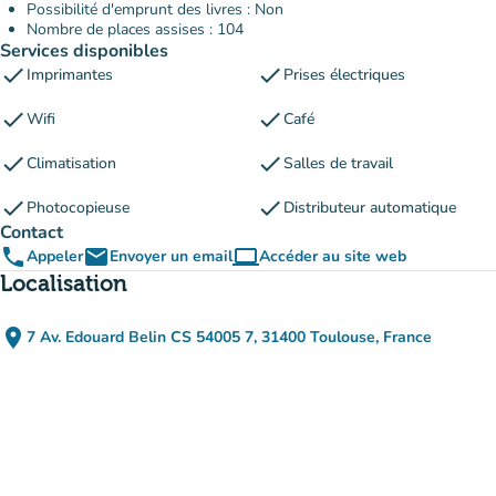
Possibilité d'emprunt des livres : Non
Nombre de places assises : 104
Services disponibles
check
check
Imprimantes
Prises électriques
check
check
Wifi
Café
check
check
Climatisation
Salles de travail
check
check
Photocopieuse
Distributeur automatique
Contact
phone
email
computer
Appeler
Envoyer un email
Accéder au site web
(nouvel onglet)
Localisation
place
7 Av. Edouard Belin CS 54005 7, 31400 Toulouse, France
(ouvrir dans Google Maps)
(nouvel onglet)