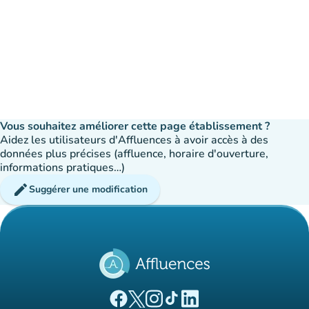
Vous souhaitez améliorer cette page établissement ?
Aidez les utilisateurs d'Affluences à avoir accès à des
données plus précises (affluence, horaire d'ouverture,
informations pratiques…)
edit
Suggérer une modification
(nouvel onglet)
(nouvel onglet)
(nouvel onglet)
(nouvel onglet)
(nouvel onglet)