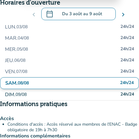
Horaires d'ouverture
calendar_today
chevron_left
Du
3 août
au
9 août
chevron_right
.
Ouvrir le calendrier pour changer de dat
LUN.
24h/24
03/08
MAR.
24h/24
04/08
MER.
24h/24
05/08
JEU.
24h/24
06/08
VEN.
24h/24
07/08
SAM.
24h/24
08/08
DIM.
24h/24
09/08
Informations pratiques
Accès
Conditions d'accès : Accès réservé aux membres de l'ENAC - Badge
obligatoire de 19h à 7h30
Informations complémentaires