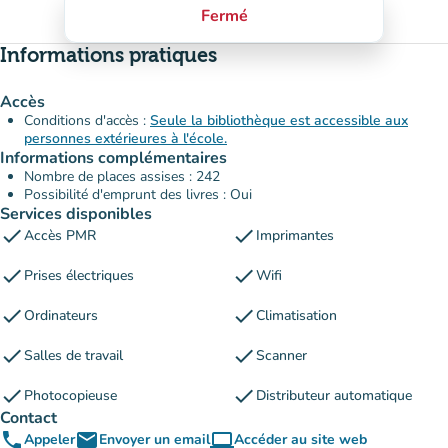
Fermé
Informations pratiques
Accès
Conditions d'accès :
Seule la bibliothèque est accessible aux
personnes extérieures à l'école.
Informations complémentaires
Nombre de places assises : 242
Possibilité d'emprunt des livres : Oui
Services disponibles
check
check
Accès PMR
Imprimantes
check
check
Prises électriques
Wifi
check
check
Ordinateurs
Climatisation
check
check
Salles de travail
Scanner
check
check
Photocopieuse
Distributeur automatique
Contact
phone
email
computer
Appeler
Envoyer un email
Accéder au site web
(nouvel onglet)