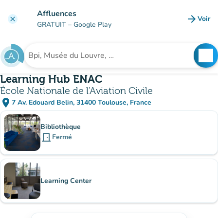
Aller au contenu principal
Affluences
arrow_forward
Voir
clear
(nouve
GRATUIT
– Google Play
search
See
Rechercher un établissement
Learning Hub ENAC
École Nationale de l'Aviation Civile
place
7 Av. Edouard Belin, 31400 Toulouse, France
(ouvrir dans Google Maps)
(nouvel onglet)
Sous-sites
Bibliothèque
door_front
Fermé
Learning Center