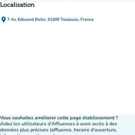
Localisation
place
7 Av. Edouard Belin, 31400 Toulouse, France
(ouvrir dans Google Maps)
(nouvel onglet)
Vous souhaitez améliorer cette page établissement ?
Aidez les utilisateurs d'Affluences à avoir accès à des
données plus précises (affluence, horaire d'ouverture,