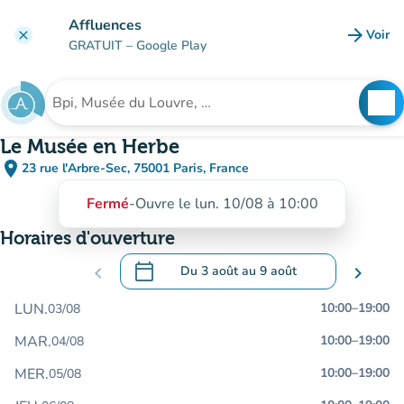
Aller au contenu principal
Affluences
arrow_forward
Voir
clear
(nouve
GRATUIT
– Google Play
search
See
Rechercher un établissement
Le Musée en Herbe
place
23 rue l'Arbre-Sec, 75001 Paris, France
(ouvrir dans Google Maps)
(nouvel onglet)
Fermé
-
Ouvre le lun. 10/08 à 10:00
Horaires d'ouverture
calendar_today
chevron_left
Du
3 août
au
9 août
chevron_right
.
Ouvrir le calendrier pour changer de dat
LUN.
10:00
–
19:00
03/08
MAR.
10:00
–
19:00
04/08
MER.
10:00
–
19:00
05/08