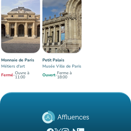
Affluence
:
Fluide
man
man
man
Monnaie de Paris
Petit Palais
Métiers d'art
Musée Ville de Paris
Ouvre à
Ferme à
Fermé
-
Ouvert
-
11:00
18:00
Éléments 1 à 2 sur 2