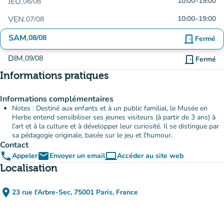
JEU.
10:00
–
19:00
06/08
VEN.
10:00
–
19:00
07/08
SAM.
08/08
door_front
Fermé
DIM.
09/08
door_front
Fermé
Informations pratiques
Informations complémentaires
Notes : Destiné aux enfants et à un public familial, le Musée en
Herbe entend sensibiliser ses jeunes visiteurs (à partir de 3 ans) à
l'art et à la culture et à développer leur curiosité. Il se distingue par
sa pédagogie originale, basée sur le jeu et l'humour.
Contact
phone
email
computer
Appeler
Envoyer un email
Accéder au site web
(nouvel onglet)
Localisation
place
23 rue l'Arbre-Sec, 75001 Paris, France
(ouvrir dans Google Maps)
(nouvel onglet)