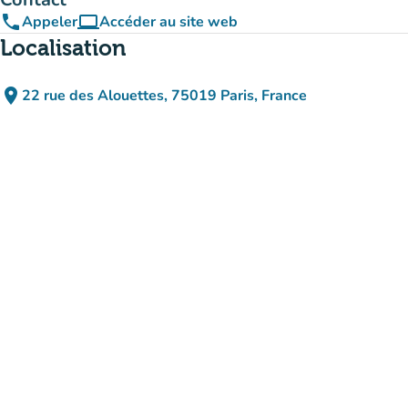
phone
computer
Appeler
Accéder au site web
(nouvel onglet)
Localisation
place
22 rue des Alouettes, 75019 Paris, France
(ouvrir dans Google Maps)
(nouvel onglet)