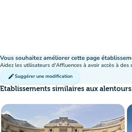
Vous souhaitez améliorer cette page établissem
Aidez les utilisateurs d'Affluences à avoir accès à des
edit
Suggérer une modification
Etablissements similaires aux alentours
Affluence
:
Fluide
man
man
man