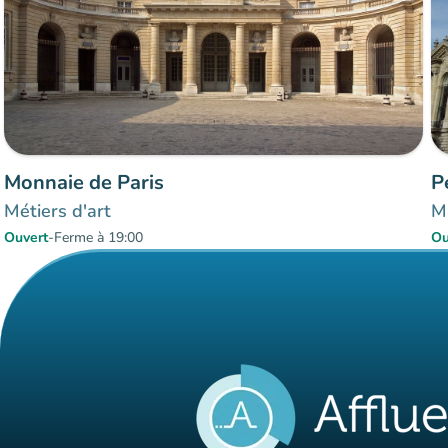
Monnaie de Paris
P
Métiers d'art
Mu
Ouvert
-
Ferme à 19:00
Ou
Éléments 1 à 2 sur 2