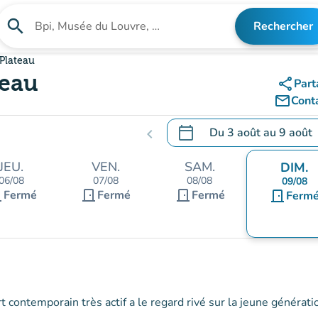
search
Rechercher
Rechercher un établissement
 Plateau
teau
share
Part
mail_outline
Cont
calendar_today
Du
3 août
au
9 août
chevron_left
.
Ouvrir le calendrier pour 
JEU.
VEN.
SAM.
DIM.
06/08
07/08
08/08
09/08
nt
door_front
door_front
Fermé
Fermé
Fermé
door_front
Ferm
t contemporain très actif a le regard rivé sur la jeune générati