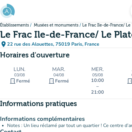
Aller au contenu principal
Établissements
Musées et monuments
Le Frac Ile-de-France/ Le
Le Frac Ile-de-France/ Le Pla
place
22 rue des Alouettes, 75019 Paris, France
(ouvrir dans Google Maps)
(nouvel onglet)
Horaires d'ouverture
LUN.
MAR.
MER.
03/08
04/08
05/08
10:00
door_front
door_front
door_fro
Fermé
Fermé
–
21:00
Informations pratiques
Informations complémentaires
Notes : Un lieu réclamé par tout un quartier ! Ce centre d’ar
Contact