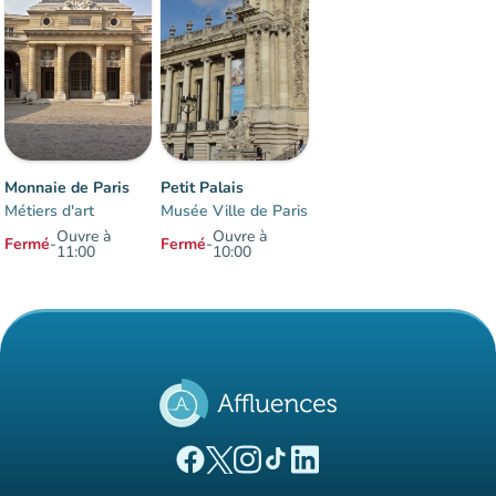
Monnaie de Paris
Petit Palais
Métiers d'art
Musée Ville de Paris
Ouvre à
Ouvre à
Fermé
-
Fermé
-
11:00
10:00
Éléments 1 à 2 sur 2
(nouvel onglet)
(nouvel onglet)
(nouvel onglet)
(nouvel onglet)
(nouvel onglet)
Page Facebook Affluences
Page Twitter Affluences
Page Instagram Affluences
Page Tiktok Affluences
Page LinkedIn Affluences