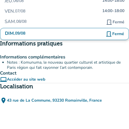
JEU.
14:00
–
18:00
06/08
VEN.
14:00
–
18:00
07/08
SAM.
08/08
door_front
Fermé
DIM.
09/08
door_front
Fermé
Informations pratiques
Informations complémentaires
Notes : Komunuma, le nouveau quartier culturel et artistique de
Paris région qui fait rayonner l’art contemporain.
Contact
computer
Accéder au site web
(nouvel onglet)
Localisation
place
43 rue de La Commune, 93230 Romainville, France
(ouvrir dans Google Maps)
(nouvel onglet)