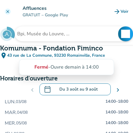
Aller au contenu principal
Affluences
arrow_forward
Voir
clear
(nouve
GRATUIT
– Google Play
search
See
Rechercher un établissement
Komunuma - Fondation Fiminco
place
43 rue de La Commune, 93230 Romainville, France
(ouvrir dans Google Maps)
(nouvel onglet)
Fermé
-
Ouvre demain à 14:00
Horaires d'ouverture
calendar_today
chevron_left
Du
3 août
au
9 août
chevron_right
.
Ouvrir le calendrier pour changer de dat
LUN.
14:00
–
18:00
03/08
MAR.
14:00
–
18:00
04/08
MER.
14:00
–
18:00
05/08