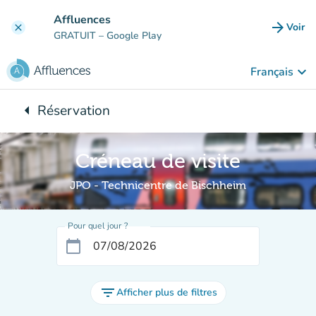
Aller au contenu principal
Affluences
arrow_forward
Voir
clear
(nouve
GRATUIT
– Google Play
keyboard_arrow_down
Français
arrow_left
Réservation
Retour à :
Créneau de visite
JPO - Technicentre de Bischheim
Pour quel jour ?
calendar_today
filter_list
Afficher plus de filtres