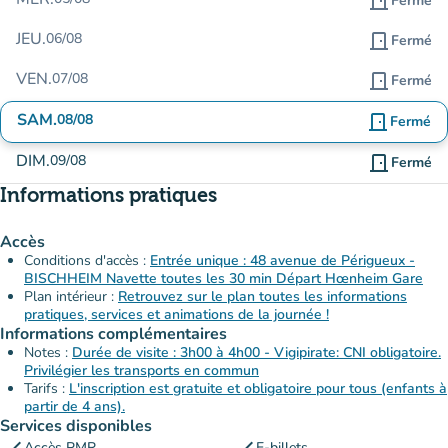
door_front
Fermé
JEU.
06/08
door_front
Fermé
VEN.
07/08
door_front
Fermé
SAM.
08/08
door_front
Fermé
DIM.
09/08
door_front
Fermé
Informations pratiques
Accès
Conditions d'accès :
Entrée unique : 48 avenue de Périgueux -
BISCHHEIM Navette toutes les 30 min Départ Hœnheim Gare
Plan intérieur :
Retrouvez sur le plan toutes les informations
pratiques, services et animations de la journée !
Informations complémentaires
Notes :
Durée de visite : 3h00 à 4h00 - Vigipirate: CNI obligatoire.
Privilégier les transports en commun
Tarifs :
L'inscription est gratuite et obligatoire pour tous (enfants à
partir de 4 ans).
Services disponibles
Accès PMR
E-billets