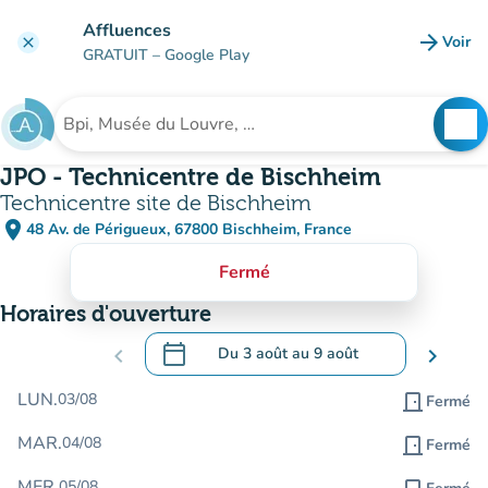
Aller au contenu principal
Affluences
arrow_forward
Voir
clear
(nouve
GRATUIT
– Google Play
search
See
Rechercher un établissement
JPO - Technicentre de Bischheim
Technicentre site de Bischheim
place
48 Av. de Périgueux, 67800 Bischheim, France
(ouvrir dans Google Maps)
(nouvel onglet)
Fermé
Horaires d'ouverture
calendar_today
chevron_left
Du
3 août
au
9 août
chevron_right
.
Ouvrir le calendrier pour changer de dat
LUN.
03/08
door_front
Fermé
MAR.
04/08
door_front
Fermé
MER.
05/08