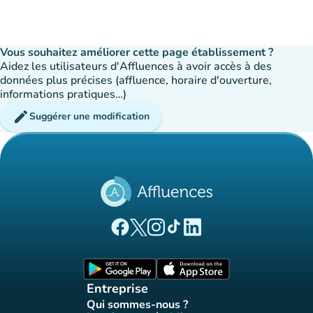
Vous souhaitez améliorer cette page établissement ?
Aidez les utilisateurs d'Affluences à avoir accès à des
données plus précises (affluence, horaire d'ouverture,
informations pratiques…)
edit
Suggérer une modification
(nouvel onglet)
(nouvel onglet)
(nouvel onglet)
(nouvel onglet)
(nouvel onglet)
Page Facebook Affluences
Page Twitter Affluences
Page Instagram Affluences
Page Tiktok Affluences
Page LinkedIn Affluences
(nouvel onglet)
(nouvel onglet)
Entreprise
Qui sommes-nous ?
(nouvel onglet)