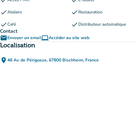
check
check
check
check
Ateliers
Restauration
check
check
Café
Distributeur automatique
Contact
email
computer
Envoyer un email
Accéder au site web
(nouvel onglet)
Localisation
place
48 Av. de Périgueux, 67800 Bischheim, France
(ouvrir dans Google Maps)
(nouvel onglet)