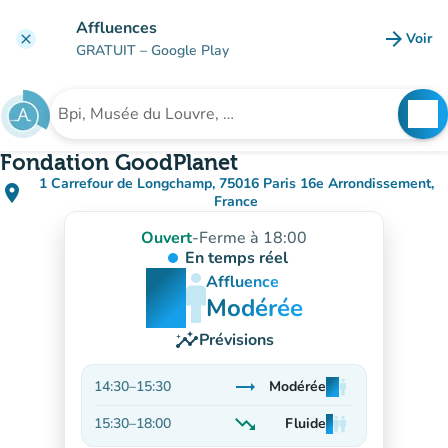
Aller au contenu principal
Affluences
arrow_forward
Voir
clear
(nouve
GRATUIT
– Google Play
search
See
Rechercher un établissement
Fondation GoodPlanet
1 Carrefour de Longchamp, 75016 Paris 16e Arrondissement,
place
(ouvrir dans Google Maps)
(nouvel onglet)
France
Ouvert
-
Ferme à 18:00
En temps réel
man
man
man
Affluence
Modérée
insights
Prévisions
trending_flat
14:30
–
15:30
Modérée
man
man
man
Stable
trending_down
15:30
–
18:00
Fluide
man
man
man
En baisse