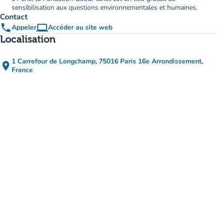
sensibilisation aux questions environnementales et humaines.
Contact
phone
computer
Appeler
Accéder au site web
(nouvel onglet)
Localisation
1 Carrefour de Longchamp, 75016 Paris 16e Arrondissement,
place
(ouvrir dans Google Maps)
(nouvel onglet)
France