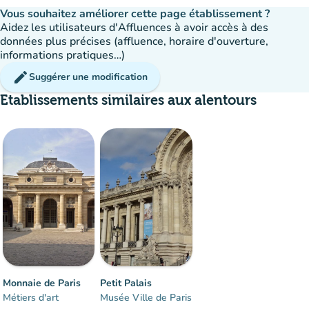
Vous souhaitez améliorer cette page établissement ?
Aidez les utilisateurs d'Affluences à avoir accès à des
données plus précises (affluence, horaire d'ouverture,
informations pratiques…)
edit
Suggérer une modification
Etablissements similaires aux alentours
Affluence
:
Fluide
man
man
man
Monnaie de Paris
Petit Palais
Métiers d'art
Musée Ville de Paris