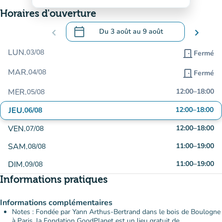
Horaires d'ouverture
calendar_today
chevron_left
Du
3 août
au
9 août
chevron_right
.
Ouvrir le calendrier pour changer de dat
LUN.
03/08
door_front
Fermé
MAR.
04/08
door_front
Fermé
MER.
12:00
–
18:00
05/08
JEU.
12:00
–
18:00
06/08
VEN.
12:00
–
18:00
07/08
SAM.
11:00
–
19:00
08/08
DIM.
11:00
–
19:00
09/08
Informations pratiques
Informations complémentaires
Notes : Fondée par Yann Arthus-Bertrand dans le bois de Boulogne
à Paris, la Fondation GoodPlanet est un lieu gratuit de