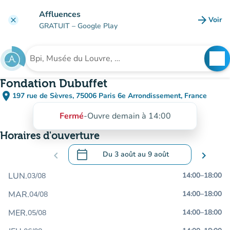
Aller au contenu principal
Affluences
arrow_forward
Voir
clear
(nouve
GRATUIT
– Google Play
search
See
Rechercher un établissement
Fondation Dubuffet
place
197 rue de Sèvres, 75006 Paris 6e Arrondissement, France
(ouvrir dans Google Maps)
(nouvel onglet)
Fermé
-
Ouvre demain à 14:00
Horaires d'ouverture
calendar_today
chevron_left
Du
3 août
au
9 août
chevron_right
.
Ouvrir le calendrier pour changer de dat
LUN.
14:00
–
18:00
03/08
MAR.
14:00
–
18:00
04/08
MER.
14:00
–
18:00
05/08