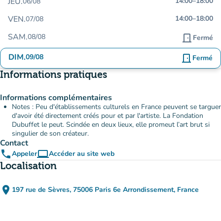
JEU.
14:00
–
18:00
06/08
VEN.
14:00
–
18:00
07/08
SAM.
08/08
door_front
Fermé
DIM.
09/08
door_front
Fermé
Informations pratiques
Informations complémentaires
Notes : Peu d'établissements culturels en France peuvent se targuer
d'avoir été directement créés pour et par l'artiste. La Fondation
Dubuffet le peut. Scindée en deux lieux, elle promeut l’art brut si
singulier de son créateur.
Contact
phone
computer
Appeler
Accéder au site web
(nouvel onglet)
Localisation
place
197 rue de Sèvres, 75006 Paris 6e Arrondissement, France
(ouvrir dans Google Maps)
(nouvel onglet)