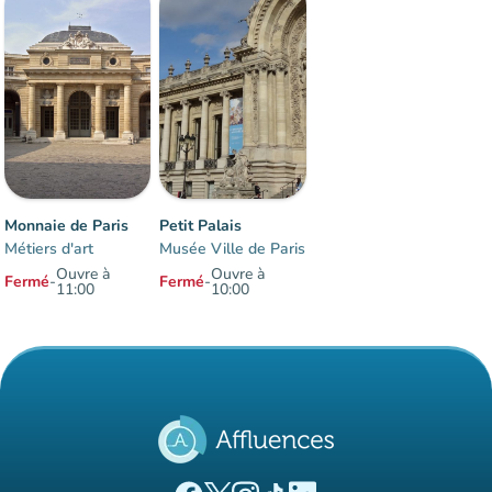
Monnaie de Paris
Petit Palais
Métiers d'art
Musée Ville de Paris
Ouvre à
Ouvre à
Fermé
-
Fermé
-
11:00
10:00
Éléments 1 à 2 sur 2