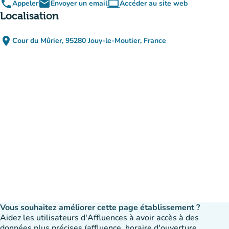
phone
email
computer
Appeler
Envoyer un email
Accéder au site web
(nouvel onglet)
Localisation
place
Cour du Mûrier, 95280 Jouy-le-Moutier, France
(ouvrir dans Google Maps)
(nouvel onglet)
Vous souhaitez améliorer cette page établissement ?
Aidez les utilisateurs d'Affluences à avoir accès à des
données plus précises (affluence, horaire d'ouverture,