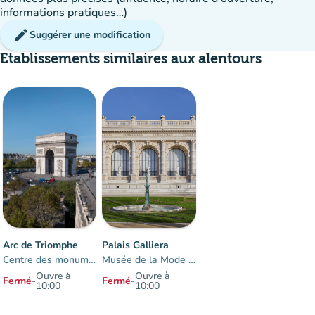
informations pratiques…)
edit
Suggérer une modification
Etablissements similaires aux alentours
Arc de Triomphe
Palais Galliera
Centre des monuments nationaux
Musée de la Mode de Paris
Ouvre à
Ouvre à
Fermé
-
Fermé
-
10:00
10:00
Éléments 1 à 2 sur 2