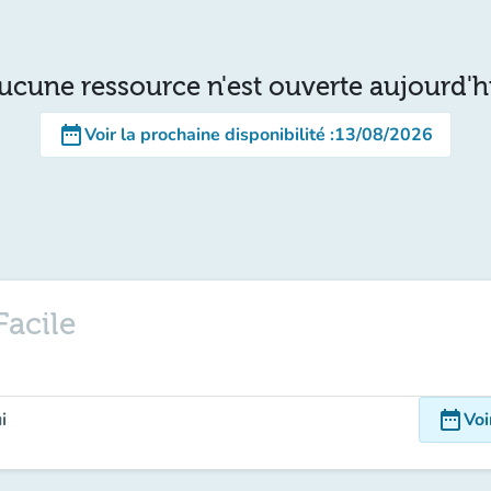
ucune ressource n'est ouverte aujourd'h
date_range
Voir la prochaine disponibilité
:
13/08/2026
Facile
date_range
i
Voi