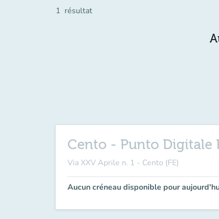
1
résultat
A
Cento - Punto Digitale 
Via XXV Aprile n. 1 - Cento (FE)
Aucun créneau disponible pour aujourd'hu