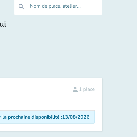
Nom de place, atelier...
search
ui
person
1
place
r la prochaine disponibilité
:
13/08/2026