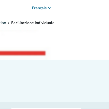
keyboard_arrow_down
Français
tion
Facilitazione individuale