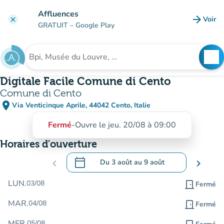
Aller au contenu principal
Affluences
arrow_forward
Voir
clear
(nouve
GRATUIT
– Google Play
search
See
Rechercher un établissement
Digitale Facile Comune di Cento
Comune di Cento
place
Via Venticinque Aprile, 44042 Cento, Italie
(ouvrir dans Google Maps)
(nouvel onglet)
Fermé
-
Ouvre le jeu. 20/08 à 09:00
Horaires d'ouverture
calendar_today
chevron_left
Du
3 août
au
9 août
chevron_right
.
Ouvrir le calendrier pour changer de dat
LUN.
03/08
door_front
Fermé
MAR.
04/08
door_front
Fermé
MER.
05/08