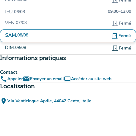
door_front
Fermé
JEU.
09:00
–
13:00
06/08
VEN.
07/08
door_front
Fermé
SAM.
08/08
door_front
Fermé
DIM.
09/08
door_front
Fermé
Informations pratiques
Contact
phone
email
computer
Appeler
Envoyer un email
Accéder au site web
(nouvel onglet)
Localisation
place
Via Venticinque Aprile, 44042 Cento, Italie
(ouvrir dans Google Maps)
(nouvel onglet)