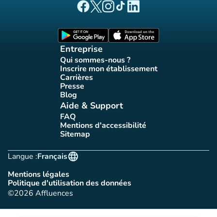
(nouvel onglet)
(nouvel onglet)
(nouvel onglet)
(nouvel onglet)
(nouvel onglet)
Page Facebook Affluences
Page Twitter Affluences
Page Instagram Affluences
Page Tiktok Affluences
Page LinkedIn Affluences
(nouvel onglet)
(nouvel onglet)
Entreprise
Qui sommes-nous ?
(nouvel onglet)
Inscrire mon établissement
(nouvel onglet)
Carrières
(nouvel onglet)
Presse
(nouvel onglet)
Blog
(nouvel onglet)
Aide & Support
FAQ
(nouvel onglet)
Mentions d'accessibilité
(nouvel onglet)
Sitemap
(nouvel onglet)
language
Langue :
Français
Mentions légales
(nouvel onglet)
Politique d'utilisation des données
(nouvel onglet)
©2026 Affluences