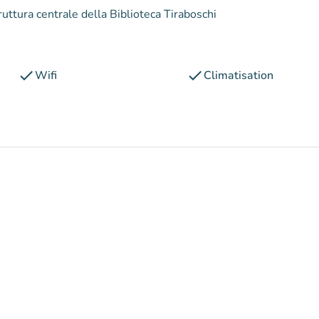
struttura centrale della Biblioteca Tiraboschi
check
check
Wifi
Climatisation