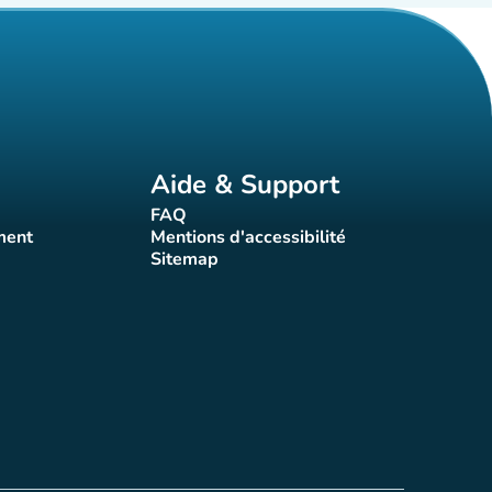
Aide & Support
FAQ
t)
(nouvel onglet)
ment
Mentions d'accessibilité
nglet)
(nouvel onglet)
Sitemap
(nouvel onglet)