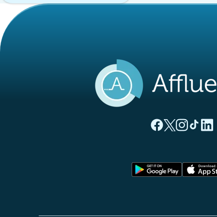
(nouvel onglet)
(nouvel ong
(nouvel 
(nou
(
Page Facebook Aff
Page Twitter A
Page Instag
Page Ti
Page
(nouvel o