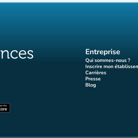
Entreprise
Qui sommes-nous ?
(nouvel ongle
Inscrire mon établisse
(nouvel o
Carrières
(nouvel onglet)
Presse
let)
onglet)
vel onglet)
nouvel onglet)
(nouvel onglet)
Blog
luences
ffluences
ram Affluences
ktok Affluences
 LinkedIn Affluences
(nouvel onglet)
nglet)
(nouvel onglet)