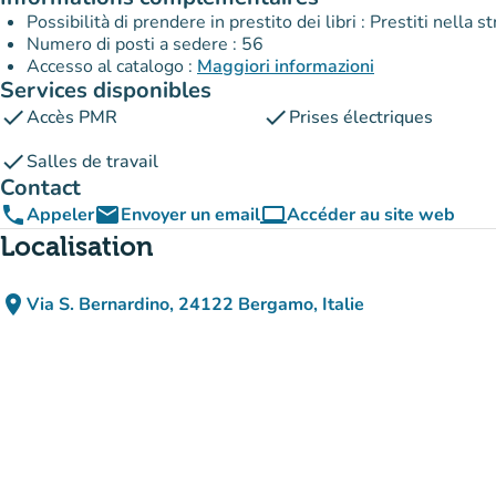
Possibilità di prendere in prestito dei libri : Prestiti nella 
Numero di posti a sedere : 56
Accesso al catalogo :
Maggiori informazioni
Services disponibles
check
check
Accès PMR
Prises électriques
check
Salles de travail
Contact
phone
email
computer
Appeler
Envoyer un email
Accéder au site web
(nouvel onglet)
Localisation
place
Via S. Bernardino, 24122 Bergamo, Italie
(ouvrir dans Google Maps)
(nouvel onglet)