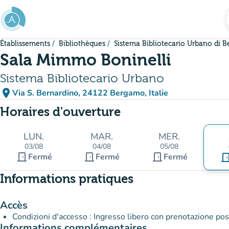
Aller au contenu principal
Établissements
Bibliothèques
Sistema Bibliotecario Urbano di 
Sala Mimmo Boninelli
Sistema Bibliotecario Urbano
place
Via S. Bernardino, 24122 Bergamo, Italie
(ouvrir dans Google Maps)
(nouvel onglet)
Horaires d'ouverture
LUN.
MAR.
MER.
03/08
04/08
05/08
door_front
door_front
door_front
Fermé
Fermé
Fermé
door_fr
Informations pratiques
Accès
Condizioni d'accesso : Ingresso libero con prenotazione po
Informations complémentaires