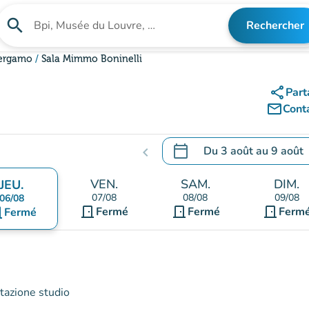
search
Rechercher
Rechercher un établissement
Bergamo
Sala Mimmo Boninelli
share
Part
mail_outline
Cont
calendar_today
Du
3 août
au
9 août
chevron_left
.
Ouvrir le calendrier pour 
VEN.
SAM.
DIM.
JEU.
07/08
08/08
09/08
06/08
door_front
door_front
door_front
ont
Fermé
Fermé
Ferm
Fermé
stazione studio