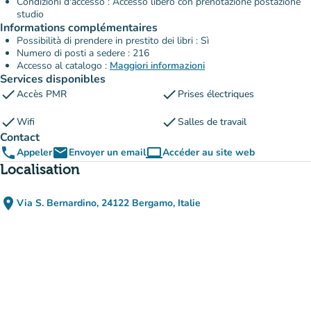
Condizioni d'accesso : Accesso libero con prenotazione postazione
studio
Informations complémentaires
Possibilità di prendere in prestito dei libri : Sì
Numero di posti a sedere : 216
Accesso al catalogo :
Maggiori informazioni
Services disponibles
check
check
Accès PMR
Prises électriques
check
check
Wifi
Salles de travail
Contact
phone
email
computer
Appeler
Envoyer un email
Accéder au site web
(nouvel onglet)
Localisation
place
Via S. Bernardino, 24122 Bergamo, Italie
(ouvrir dans Google Maps)
(nouvel onglet)