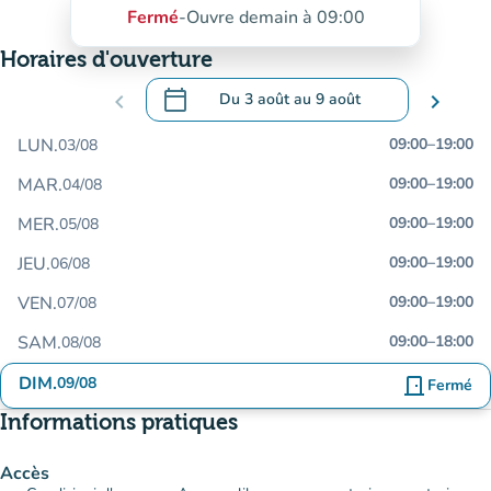
Fermé
-
Ouvre demain à 09:00
Horaires d'ouverture
calendar_today
chevron_left
Du
3 août
au
9 août
chevron_right
.
Ouvrir le calendrier pour changer de dat
LUN.
09:00
–
19:00
03/08
MAR.
09:00
–
19:00
04/08
MER.
09:00
–
19:00
05/08
JEU.
09:00
–
19:00
06/08
VEN.
09:00
–
19:00
07/08
SAM.
09:00
–
18:00
08/08
DIM.
09/08
door_front
Fermé
Informations pratiques
Accès