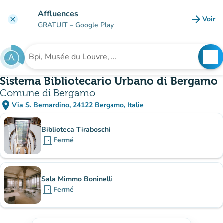
Aller au contenu principal
Affluences
arrow_forward
Voir
clear
(nouve
GRATUIT
– Google Play
search
See
Rechercher un établissement
Sistema Bibliotecario Urbano di Bergamo
Comune di Bergamo
place
Via S. Bernardino, 24122 Bergamo, Italie
(ouvrir dans Google Maps)
(nouvel onglet)
Sous-sites
Biblioteca Tiraboschi
door_front
Fermé
Sala Mimmo Boninelli
door_front
Fermé