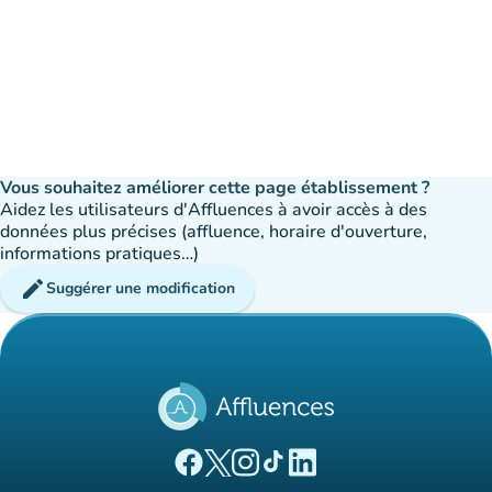
Vous souhaitez améliorer cette page établissement ?
Aidez les utilisateurs d'Affluences à avoir accès à des
données plus précises (affluence, horaire d'ouverture,
informations pratiques…)
edit
Suggérer une modification
(nouvel onglet)
(nouvel onglet)
(nouvel onglet)
(nouvel onglet)
(nouvel onglet)
Page Facebook Affluences
Page Twitter Affluences
Page Instagram Affluences
Page Tiktok Affluences
Page LinkedIn Affluences