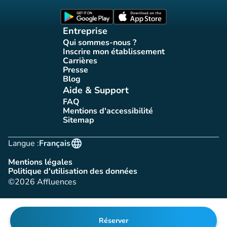
(nouvel onglet)
(nouvel onglet)
Entreprise
Qui sommes-nous ?
(nouvel onglet)
Inscrire mon établissement
(nouvel onglet)
Carrières
(nouvel onglet)
Presse
(nouvel onglet)
Blog
(nouvel onglet)
Aide & Support
FAQ
(nouvel onglet)
Mentions d'accessibilité
(nouvel onglet)
Sitemap
(nouvel onglet)
language
Langue :
Français
Mentions légales
(nouvel onglet)
Politique d'utilisation des données
(nouvel onglet)
©2026 Affluences
Réserver