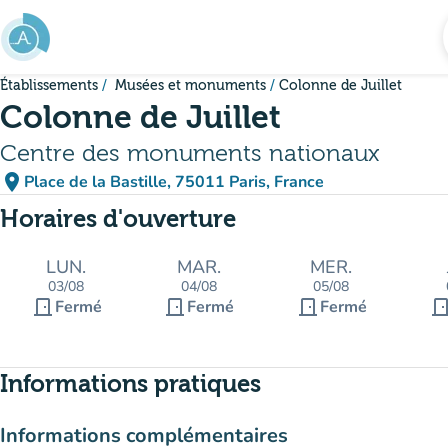
Aller au contenu principal
Établissements
Musées et monuments
Colonne de Juillet
Colonne de Juillet
Centre des monuments nationaux
place
Place de la Bastille, 75011 Paris, France
(ouvrir dans Google Maps)
(nouvel onglet)
Horaires d'ouverture
LUN.
MAR.
MER.
03/08
04/08
05/08
door_front
door_front
door_front
door_fro
Fermé
Fermé
Fermé
Informations pratiques
Informations complémentaires