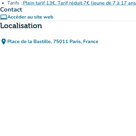
Tarifs :
Plein tarif 13€. Tarif réduit 7€ (jeune de 7 à 17 ans
Contact
computer
Accéder au site web
(nouvel onglet)
Localisation
place
Place de la Bastille, 75011 Paris, France
(ouvrir dans Google Maps)
(nouvel onglet)