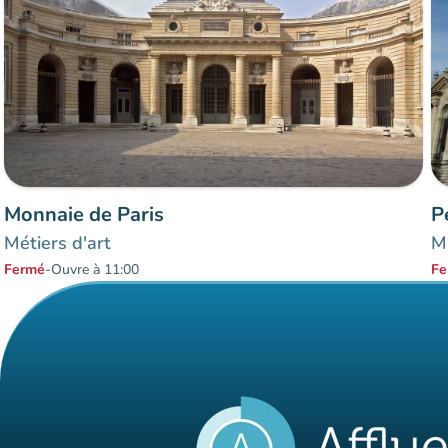
Monnaie de Paris
P
Métiers d'art
Mu
Fermé
-
Ouvre à 11:00
Fe
Éléments 1 à 2 sur 2