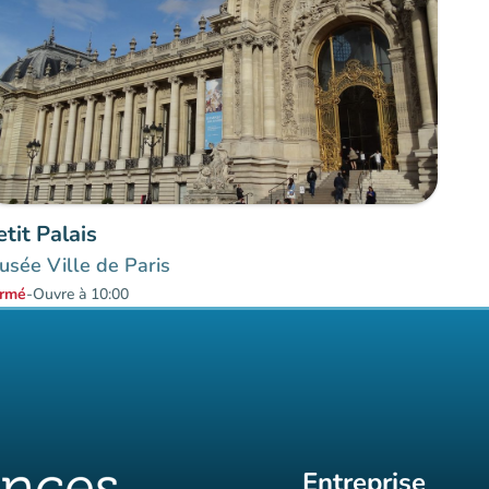
etit Palais
sée Ville de Paris
rmé
-
Ouvre à 10:00
Entreprise