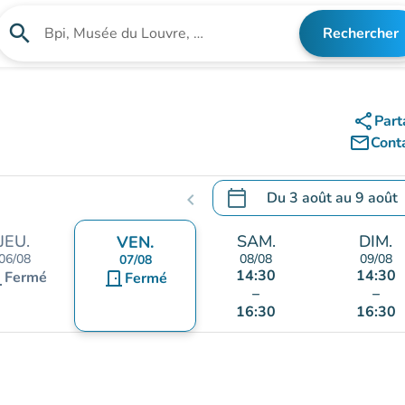
search
Rechercher
Rechercher un établissement
share
Part
mail_outline
Cont
calendar_today
Du
3 août
au
9 août
chevron_left
.
Ouvrir le calendrier pour 
JEU.
SAM.
DIM.
VEN.
06/08
08/08
09/08
07/08
14:30
14:30
nt
Fermé
door_front
Fermé
–
–
16:30
16:30