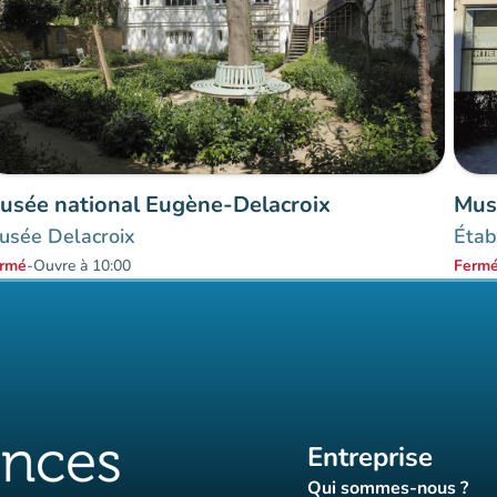
usée national Eugène-Delacroix
Mus
usée Delacroix
Étab
rmé
-
Ouvre à 10:00
Ferm
Entreprise
Qui sommes-nous ?