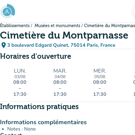
Aller au contenu principal
Établissements
Musées et monuments
Cimetière du Montparnas
Cimetière du Montparnasse
place
3 boulevard Edgard Quinet, 75014 Paris, France
(ouvrir dans Google Maps)
(nouvel onglet)
Horaires d'ouverture
LUN.
MAR.
MER.
03/08
04/08
05/08
08:00
08:00
08:00
–
–
–
17:30
17:30
17:30
Informations pratiques
Informations complémentaires
Notes : None