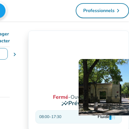
navigate_next
Professionnels
(nouvel ongl
ager
acter
chevron_right
changer de dates
Fermé
-
Ouvre à 08:00
Prévisions
insights
08:00
–
17:30
Fluide
man
man
man