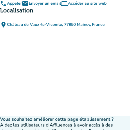
phone
email
computer
Appeler
Envoyer un email
Accéder au site web
(nouvel onglet)
Localisation
place
Château de Vaux-le-Vicomte, 77950 Maincy, France
(ouvrir dans Google Maps)
(nouvel onglet)
Vous souhaitez améliorer cette page établissement ?
Aidez les utilisateurs d'Affluences à avoir accès à des