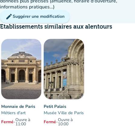
données plus précises (affluence, horaire d'ouverture,
informations pratiques…)
edit
Suggérer une modification
Etablissements similaires aux alentours
Monnaie de Paris
Petit Palais
Métiers d'art
Musée Ville de Paris
Ouvre à
Ouvre à
Fermé
-
Fermé
-
11:00
10:00
Éléments 1 à 2 sur 2