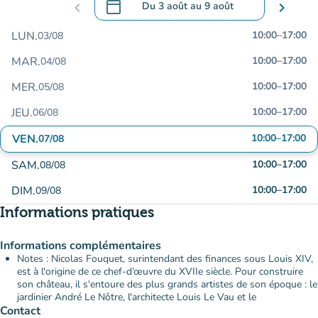
calendar_today
chevron_left
Du
3 août
au
9 août
chevron_right
.
Ouvrir le calendrier pour changer de dat
LUN.
10:00
–
17:00
03/08
MAR.
10:00
–
17:00
04/08
MER.
10:00
–
17:00
05/08
JEU.
10:00
–
17:00
06/08
VEN.
10:00
–
17:00
07/08
SAM.
10:00
–
17:00
08/08
DIM.
10:00
–
17:00
09/08
Informations pratiques
Informations complémentaires
Notes : Nicolas Fouquet, surintendant des finances sous Louis XIV,
est à l'origine de ce chef-d’œuvre du XVIIe siècle. Pour construire
son château, il s'entoure des plus grands artistes de son époque : le
jardinier André Le Nôtre, l'architecte Louis Le Vau et le
Contact