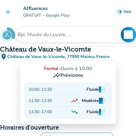
Aller au contenu principal
Affluences
arrow_forward
Voir
clear
(nouve
GRATUIT
– Google Play
search
See
Rechercher un établissement
Château de Vaux-le-Vicomte
place
Château de Vaux-le-Vicomte, 77950 Maincy, France
(ouvrir dans Google Maps)
(nouvel onglet)
Fermé
-
Ouvre à 10:00
insights
Prévisions
10:00
–
11:30
Fluide
man
man
man
trending_up
11:30
–
13:30
Modérée
man
man
man
En hausse
trending_down
13:30
–
17:00
Fluide
man
man
man
En baisse
Horaires d'ouverture