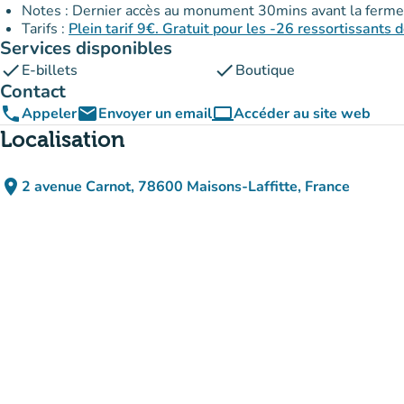
Notes : Dernier accès au monument 30mins avant la ferme
Tarifs :
Plein tarif 9€. Gratuit pour les -26 ressortissants d
Services disponibles
check
check
E-billets
Boutique
Contact
phone
email
computer
Appeler
Envoyer un email
Accéder au site web
(nouvel onglet)
Localisation
place
2 avenue Carnot, 78600 Maisons-Laffitte, France
(ouvrir dans Google Maps)
(nouvel onglet)