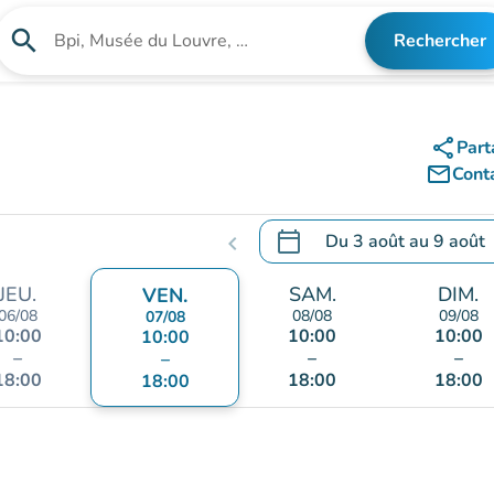
search
Rechercher
Rechercher un établissement
share
Part
mail_outline
Cont
calendar_today
Du
3 août
au
9 août
chevron_left
.
Ouvrir le calendrier pour 
JEU.
SAM.
DIM.
VEN.
06/08
08/08
09/08
07/08
10:00
10:00
10:00
10:00
–
–
–
–
18:00
18:00
18:00
18:00