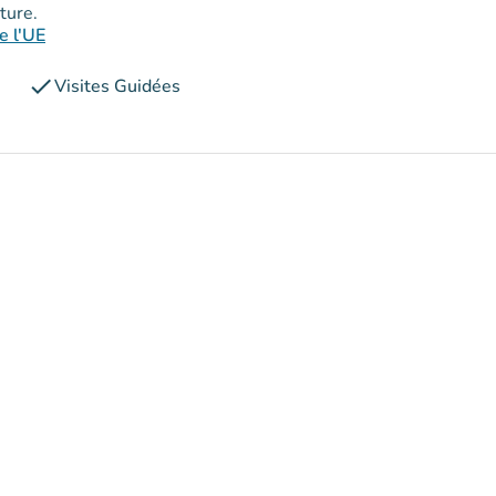
ture.
e l'UE
check
Visites Guidées