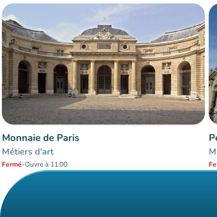
Monnaie de Paris
P
Métiers d'art
Mu
Fermé
-
Ouvre à 11:00
Fe
Éléments 1 à 2 sur 2