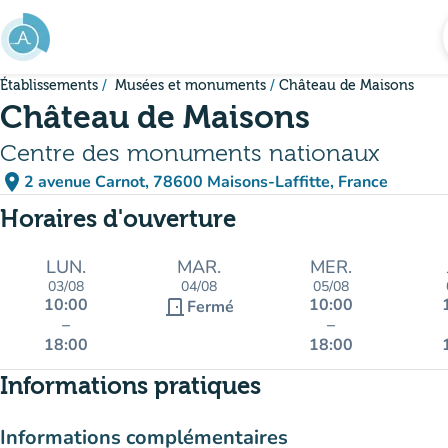
Aller au contenu principal
Établissements
Musées et monuments
Château de Maisons
Château de Maisons
Centre des monuments nationaux
place
2 avenue Carnot, 78600 Maisons-Laffitte, France
(ouvrir dans Google Maps)
(nouvel onglet)
Horaires d'ouverture
LUN.
MAR.
MER.
03/08
04/08
05/08
10:00
10:00
door_front
Fermé
–
–
18:00
18:00
Informations pratiques
Informations complémentaires