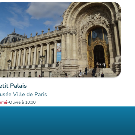
etit Palais
sée Ville de Paris
rmé
-
Ouvre à 10:00