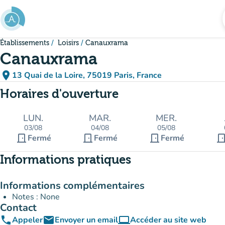
Aller au contenu principal
Établissements
Loisirs
Canauxrama
Canauxrama
place
13 Quai de la Loire, 75019 Paris, France
(ouvrir dans Google Maps)
(nouvel onglet)
Horaires d'ouverture
LUN.
MAR.
MER.
03/08
04/08
05/08
door_front
door_front
door_front
door_fro
Fermé
Fermé
Fermé
Informations pratiques
Informations complémentaires
Notes : None
Contact
phone
email
computer
Appeler
Envoyer un email
Accéder au site web
(nouvel onglet)