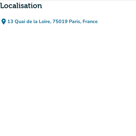
Localisation
place
13 Quai de la Loire, 75019 Paris, France
(ouvrir dans Google Maps)
(nouvel onglet)