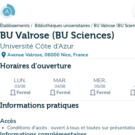
Aller au contenu principal
Établissements
Bibliothèques universitaires
BU Valrose (BU Scien
BU Valrose (BU Sciences)
Université Côte d'Azur
place
Avenue Valrose, 06000 Nice, France
(ouvrir dans Google Maps)
(nouvel onglet)
Horaires d'ouverture
LUN.
MAR.
MER.
03/08
04/08
05/08
door_front
door_front
door_front
door_fro
Fermé
Fermé
Fermé
Informations pratiques
Accès
Conditions d'accès : ouvert à tous et toutes sur présentatio
Informations complémentaires