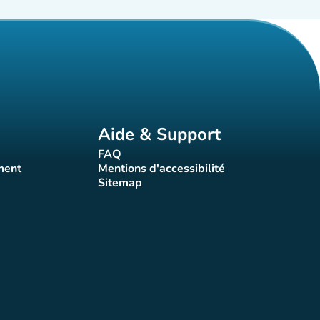
Aide & Support
FAQ
t)
(nouvel onglet)
ment
Mentions d'accessibilité
nglet)
(nouvel onglet)
Sitemap
(nouvel onglet)