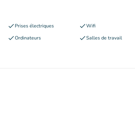
check
check
Prises électriques
Wifi
check
check
Ordinateurs
Salles de travail