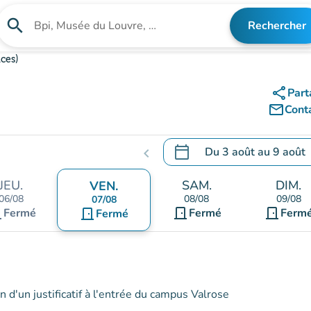
search
Rechercher
Rechercher un établissement
ces)
share
Part
mail_outline
Cont
calendar_today
Du
3 août
au
9 août
chevron_left
.
Ouvrir le calendrier pour 
JEU.
SAM.
DIM.
VEN.
06/08
08/08
09/08
07/08
nt
door_front
door_front
Fermé
door_front
Fermé
Ferm
Fermé
n d'un justificatif à l'entrée du campus Valrose