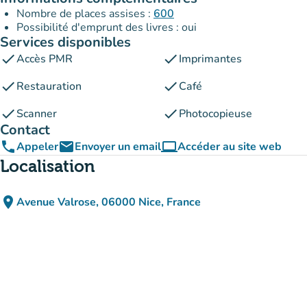
Nombre de places assises :
600
Possibilité d'emprunt des livres : oui
Services disponibles
check
check
Accès PMR
Imprimantes
check
check
Restauration
Café
check
check
Scanner
Photocopieuse
Contact
phone
email
computer
Appeler
Envoyer un email
Accéder au site web
(nouvel onglet)
Localisation
place
Avenue Valrose, 06000 Nice, France
(ouvrir dans Google Maps)
(nouvel onglet)