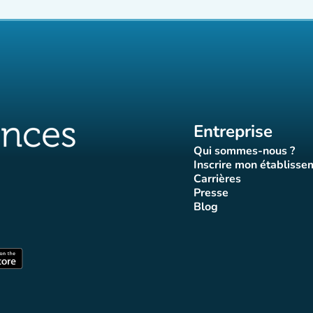
Entreprise
Qui sommes-nous ?
(nouvel ongle
Inscrire mon établisse
(nouvel o
Carrières
(nouvel onglet)
Presse
let)
onglet)
vel onglet)
nouvel onglet)
(nouvel onglet)
Blog
luences
ffluences
ram Affluences
ktok Affluences
 LinkedIn Affluences
(nouvel onglet)
nglet)
(nouvel onglet)