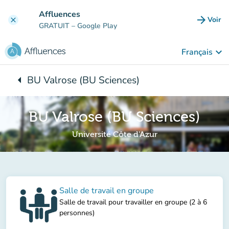
Aller au contenu principal
Affluences
arrow_forward
Voir
clear
(nouve
GRATUIT
– Google Play
keyboard_arrow_down
Français
arrow_left
BU Valrose (BU Sciences)
Retour à :
BU Valrose (BU Sciences)
Université Côte d'Azur
Salle de travail en groupe
Salle de travail pour travailler en groupe (2 à 6
personnes)