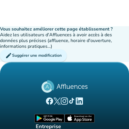
Vous souhaitez améliorer cette page établissement ?
Aidez les utilisateurs d'Affluences à avoir accès à des
données plus précises (affluence, horaire d'ouverture,
informations pratiques…)
edit
Suggérer une modification
(nouvel onglet)
(nouvel onglet)
(nouvel onglet)
(nouvel onglet)
(nouvel onglet)
Page Facebook Affluences
Page Twitter Affluences
Page Instagram Affluences
Page Tiktok Affluences
Page LinkedIn Affluences
(nouvel onglet)
(nouvel onglet)
Entreprise