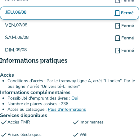
door_front
Fermé
JEU.
06/08
door_front
Fermé
VEN.
07/08
door_front
Fermé
SAM.
08/08
door_front
Fermé
DIM.
09/08
door_front
Fermé
Informations pratiques
Accès
Conditions d'accès : Par le tramway ligne A, arrêt "L'Indien". Par le
bus ligne 7 arrêt "Université-L'Indien"
Informations complémentaires
Possibilité d'emprunt des livres :
Oui
Nombre de places assises : 236
Accès au catalogue :
Plus d'informations
Services disponibles
check
check
Accès PMR
Imprimantes
check
check
Prises électriques
Wifi