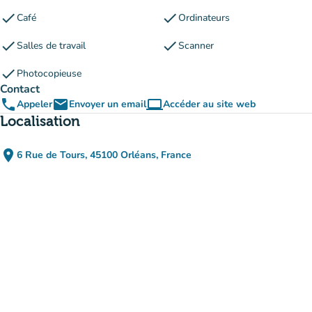
check
check
Café
Ordinateurs
check
check
Salles de travail
Scanner
check
Photocopieuse
Contact
phone
email
computer
Appeler
Envoyer un email
Accéder au site web
(nouvel onglet)
Localisation
place
6 Rue de Tours, 45100 Orléans, France
(ouvrir dans Google Maps)
(nouvel onglet)