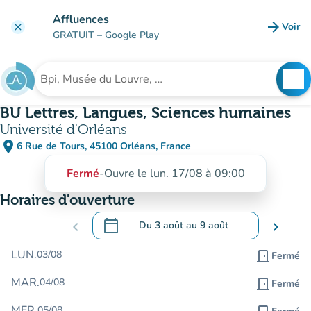
Aller au contenu principal
Affluences
arrow_forward
Voir
clear
(nouve
GRATUIT
– Google Play
search
See
Rechercher un établissement
BU Lettres, Langues, Sciences humaines
Université d'Orléans
place
6 Rue de Tours, 45100 Orléans, France
(ouvrir dans Google Maps)
(nouvel onglet)
Fermé
-
Ouvre le lun. 17/08 à 09:00
Horaires d'ouverture
calendar_today
chevron_left
Du
3 août
au
9 août
chevron_right
.
Ouvrir le calendrier pour changer de dat
LUN.
03/08
door_front
Fermé
MAR.
04/08
door_front
Fermé
MER.
05/08