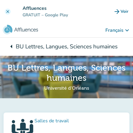
Aller au contenu principal
Affluences
arrow_forward
Voir
clear
(nouve
GRATUIT
– Google Play
keyboard_arrow_down
Français
arrow_left
BU Lettres, Langues, Sciences humaines
Retour à :
BU Lettres, Langues, Sciences
humaines
Université d'Orléans
Salles de travail