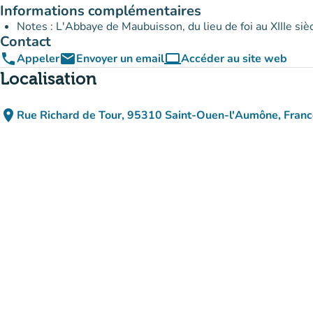
Informations complémentaires
Notes : L'Abbaye de Maubuisson, du lieu de foi au XIIIe sièc
Contact
phone
email
computer
Appeler
Envoyer un email
Accéder au site web
(nouvel onglet)
Localisation
place
Rue Richard de Tour, 95310 Saint-Ouen-l'Aumône, Franc
(ouvrir dans Google Maps)
(nouvel onglet)