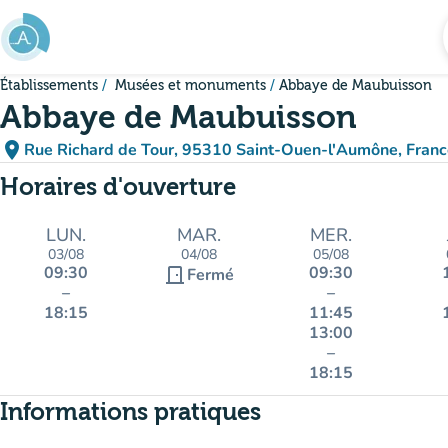
Aller au contenu principal
Établissements
Musées et monuments
Abbaye de Maubuisson
Abbaye de Maubuisson
place
Rue Richard de Tour, 95310 Saint-Ouen-l'Aumône, Franc
(ouvrir dans Google Maps)
(nouvel onglet)
Horaires d'ouverture
LUN.
MAR.
MER.
03/08
04/08
05/08
09:30
09:30
door_front
Fermé
–
–
18:15
11:45
13:00
–
18:15
Informations pratiques