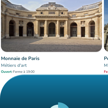
Monnaie de Paris
P
Métiers d'art
Mu
Ouvert
-
Ferme à 19:00
Fe
Éléments 1 à 2 sur 2