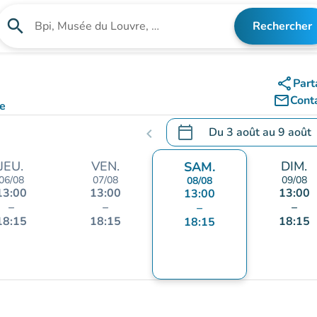
search
Rechercher
Rechercher un établissement
share
Part
mail_outline
Cont
e
calendar_today
Du
3 août
au
9 août
chevron_left
.
Ouvrir le calendrier pour 
JEU.
VEN.
DIM.
SAM.
06/08
07/08
09/08
08/08
13:00
13:00
13:00
13:00
–
–
–
–
18:15
18:15
18:15
18:15