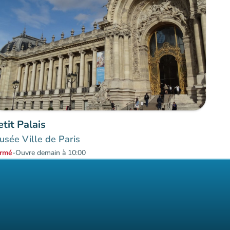
etit Palais
sée Ville de Paris
rmé
-
Ouvre demain à 10:00