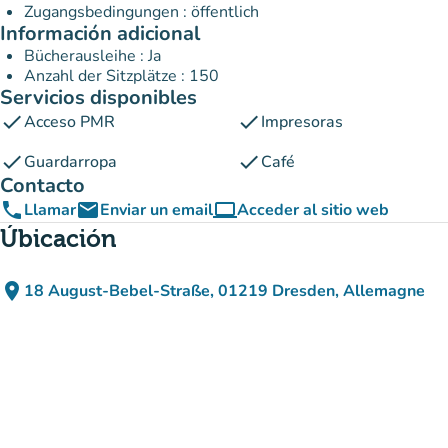
Zugangsbedingungen : öffentlich
Información adicional
Bücherausleihe : Ja
Anzahl der Sitzplätze : 150
Servicios disponibles
check
check
Acceso PMR
Impresoras
check
check
Guardarropa
Café
Contacto
phone
email
computer
Llamar
Enviar un email
Acceder al sitio web
(nueva pestaña)
Úbicación
place
18 August-Bebel-Straße, 01219 Dresden, Allemagne
(abrir en Google Maps)
(nueva pestaña)