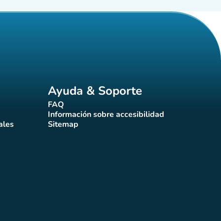
Ayuda & Soporte
FAQ
(nueva pestaña)
Información sobre accesibilidad
a)
(nueva pestaña)
ales
Sitemap
taña)
(nueva pestaña)