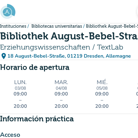
Ir al contenido principal
Instituciones
Bibliotecas universitarias
Bibliothek August-Bebel-
Bibliothek August-Bebel-Stra
Erziehungswissenschaften / TextLab
place
18 August-Bebel-Straße, 01219 Dresden, Allemagne
(abrir en Google Maps)
(nueva pestaña)
Horario de apertura
LUN.
MAR.
MIÉ.
03/08
04/08
05/08
09:00
09:00
09:00
–
–
–
20:00
20:00
20:00
Información práctica
Acceso