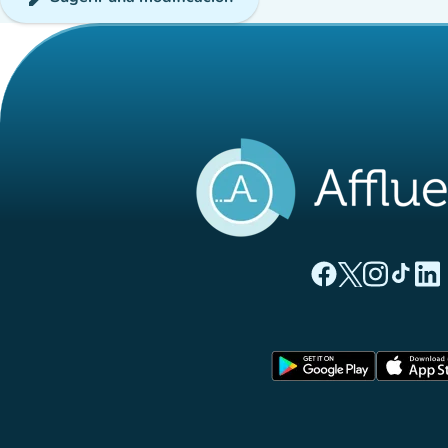
(nueva pestaña
(nueva pest
(nueva 
(nue
(
Página Facebook A
Página Twitter
Página Inst
Página 
Pági
(nueva pe