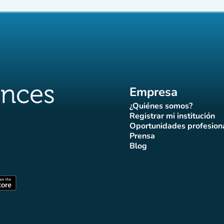
Empresa
¿Quiénes somos?
(nueva pestaña)
Registrar mi institución
(nueva pestañ
Oportunidades profesion
(nueva pes
Prensa
)
aña)
pestaña)
va pestaña)
nueva pestaña)
(nueva pestaña)
Blog
ffluences
 Affluences
agram Affluences
de TikTok de Affluences
na LinkedIn Affluences
(nueva pestaña)
staña)
(nueva pestaña)