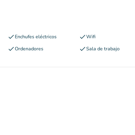
check
check
Enchufes eléctricos
Wifi
check
check
Ordenadores
Sala de trabajo