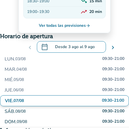
trending_down
18:30
–
19:00
15
min
En descenso
trending_up
19:00
–
19:30
20
min
En aumento
Ver todas las previsiones
arrow_forward
Horario de apertura
calendar_today
chevron_left
Desde
3 ago
al
9 ago
chevron_right
.
Abra el calendario para cambiar las fecha
LUN.
09:30
–
21:00
03/08
MAR.
09:30
–
21:00
04/08
MIÉ.
09:30
–
21:00
05/08
JUE.
09:30
–
21:00
06/08
VIE.
09:30
–
21:00
07/08
SÁB.
09:30
–
21:00
08/08
DOM.
09:30
–
21:00
09/08