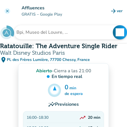
Ir al contenido principal
Affluences
arrow_forward
ver
clear
(nuev
GRATIS
– Google Play
search
See
Buscar un establecimiento
Ratatouille: The Adventure Single Rider
Walt Disney Studios Paris
place
Pl. des Frères Lumière, 77700 Chessy, France
(abrir en Google Maps)
(nueva pestaña)
Abierto
-
Cierra a las 21:00
En tiempo real
0
min
10
min
de espera
insights
Previsiones
trending_up
16:00
–
18:30
20
min
En aumento