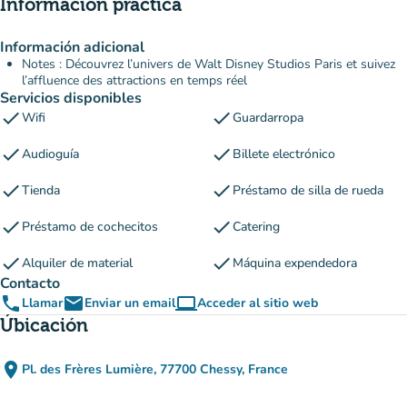
Información práctica
Información adicional
Notes : Découvrez l’univers de Walt Disney Studios Paris et suivez
l’affluence des attractions en temps réel
Servicios disponibles
check
check
Wifi
Guardarropa
check
check
Audioguía
Billete electrónico
check
check
Tienda
Préstamo de silla de rueda
check
check
Préstamo de cochecitos
Catering
check
check
Alquiler de material
Máquina expendedora
Contacto
phone
email
computer
Llamar
Enviar un email
Acceder al sitio web
(nueva pestaña)
Úbicación
place
Pl. des Frères Lumière, 77700 Chessy, France
(abrir en Google Maps)
(nueva pestaña)