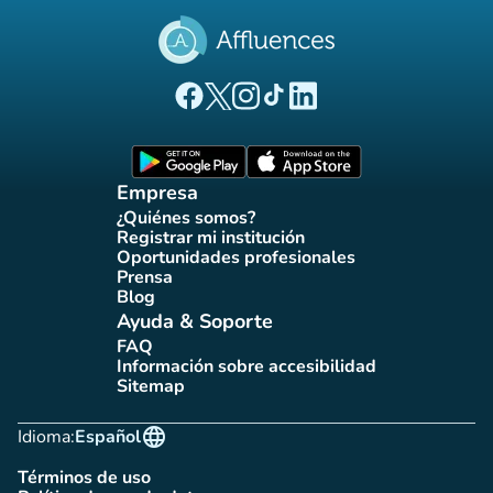
(nueva pestaña)
(nueva pestaña)
(nueva pestaña)
(nueva pestaña)
(nueva pestaña)
Página Facebook Affluences
Página Twitter Affluences
Página Instagram Affluences
Página de TikTok de Affluenc
Página LinkedIn Affluenc
(nueva pestaña)
(nueva pestaña)
Empresa
¿Quiénes somos?
(nueva pestaña)
Registrar mi institución
(nueva pestaña)
Oportunidades profesionales
(nueva pestaña)
Prensa
(nueva pestaña)
Blog
(nueva pestaña)
Ayuda & Soporte
FAQ
(nueva pestaña)
Información sobre accesibilidad
(nueva pestaña)
Sitemap
(nueva pestaña)
language
Idioma:
Español
Términos de uso
(nueva pestaña)