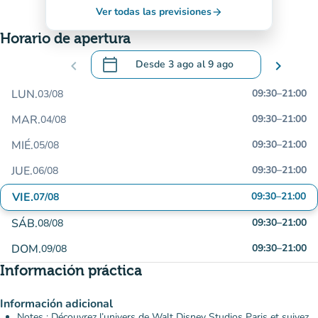
Ver todas las previsiones
arrow_forward
Horario de apertura
calendar_today
chevron_left
Desde
3 ago
al
9 ago
chevron_right
.
Abra el calendario para cambiar las fecha
LUN.
09:30
–
21:00
03/08
MAR.
09:30
–
21:00
04/08
MIÉ.
09:30
–
21:00
05/08
JUE.
09:30
–
21:00
06/08
VIE.
09:30
–
21:00
07/08
SÁB.
09:30
–
21:00
08/08
DOM.
09:30
–
21:00
09/08
Información práctica
Información adicional
Notes : Découvrez l’univers de Walt Disney Studios Paris et suivez