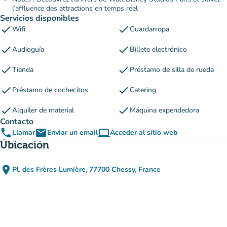
l’affluence des attractions en temps réel
Servicios disponibles
check
check
Wifi
Guardarropa
check
check
Audioguía
Billete electrónico
check
check
Tienda
Préstamo de silla de rueda
check
check
Préstamo de cochecitos
Catering
check
check
Alquiler de material
Máquina expendedora
Contacto
phone
email
computer
Llamar
Enviar un email
Acceder al sitio web
(nueva pestaña)
Úbicación
place
Pl. des Frères Lumière, 77700 Chessy, France
(abrir en Google Maps)
(nueva pestaña)