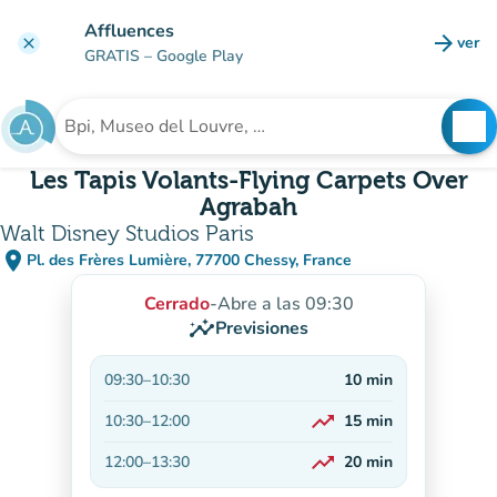
Ir al contenido principal
Affluences
arrow_forward
ver
clear
(nuev
GRATIS
– Google Play
search
See
Buscar un establecimiento
Les Tapis Volants-Flying Carpets Over
Agrabah
Walt Disney Studios Paris
place
Pl. des Frères Lumière, 77700 Chessy, France
(abrir en Google Maps)
(nueva pestaña)
Cerrado
-
Abre a las 09:30
insights
Previsiones
09:30
–
10:30
10
min
trending_up
10:30
–
12:00
15
min
En aumento
trending_up
12:00
–
13:30
20
min
En aumento