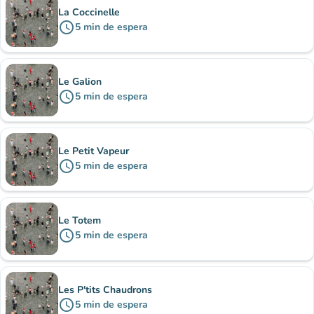
La Coccinelle
schedule
5
min
de espera
Le Galion
schedule
5
min
de espera
Le Petit Vapeur
schedule
5
min
de espera
Le Totem
schedule
5
min
de espera
Les P'tits Chaudrons
schedule
5
min
de espera