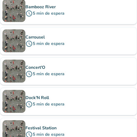
Bambooz River
schedule
5
min
de espera
Carrousel
schedule
5
min
de espera
Concert'O
schedule
5
min
de espera
Dock'N Roll
schedule
5
min
de espera
Festival Station
schedule
5
min
de espera