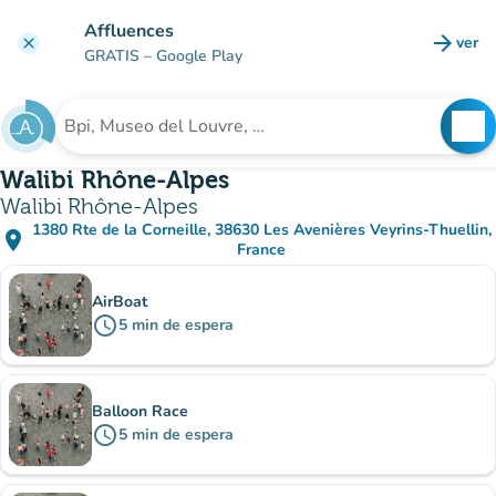
Ir al contenido principal
Affluences
arrow_forward
ver
clear
(nuev
GRATIS
– Google Play
search
See
Buscar un establecimiento
Walibi Rhône-Alpes
Walibi Rhône-Alpes
1380 Rte de la Corneille, 38630 Les Avenières Veyrins-Thuellin,
place
(abrir en Google Maps)
(nueva pestaña)
France
subsitio
AirBoat
schedule
5
min
de espera
Balloon Race
schedule
5
min
de espera