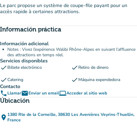
Le parc propose un système de coupe-file payant pour un
accès rapide à certaines attractions.
Información práctica
Información adicional
Notes : Vivez l’expérience Walibi Rhône-Alpes en suivant l’affluence
des attractions en temps réel.
Servicios disponibles
check
check
Billete electrónico
Retiro de dinero
check
check
Catering
Máquina expendedora
Contacto
phone
email
computer
Llamar
Enviar un email
Acceder al sitio web
(nueva pestaña)
Úbicación
1380 Rte de la Corneille, 38630 Les Avenières Veyrins-Thuellin,
place
(abrir en Google Maps)
(nueva pestaña)
France