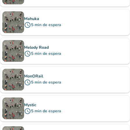
Mahuka
schedule
5
min
de espera
Melody Road
schedule
5
min
de espera
MonORail
schedule
5
min
de espera
Mystic
schedule
5
min
de espera