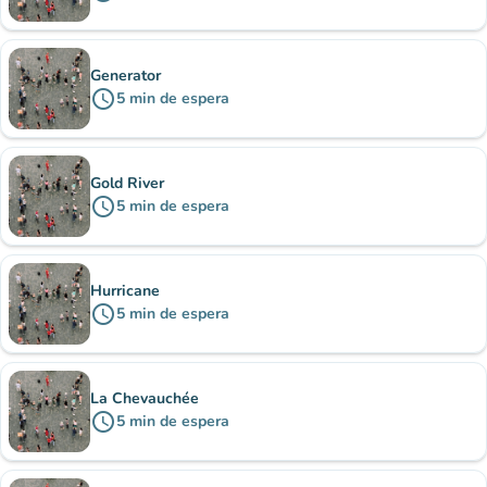
Generator
schedule
5
min
de espera
Gold River
schedule
5
min
de espera
Hurricane
schedule
5
min
de espera
La Chevauchée
schedule
5
min
de espera