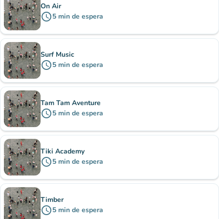
On Air
schedule
5
min
de espera
Surf Music
schedule
5
min
de espera
Tam Tam Aventure
schedule
5
min
de espera
Tiki Academy
schedule
5
min
de espera
Timber
schedule
5
min
de espera