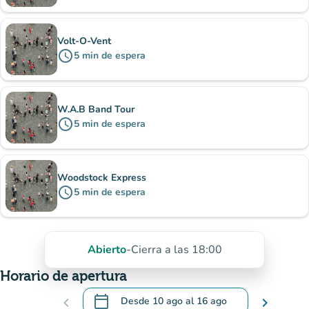
Volt-O-Vent
schedule
5
min
de espera
W.A.B Band Tour
schedule
5
min
de espera
Woodstock Express
schedule
5
min
de espera
Abierto
-
Cierra a las 18:00
Horario de apertura
calendar_today
chevron_left
Desde
10 ago
al
16 ago
chevron_right
.
Abra el calendario para cambiar las fechas