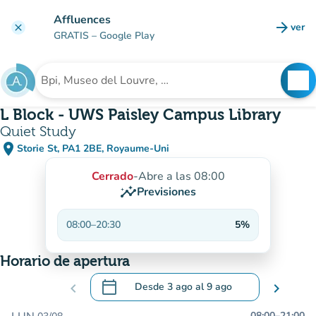
Ir al contenido principal
Affluences
arrow_forward
ver
clear
(nuev
GRATIS
– Google Play
search
See
Buscar un establecimiento
L Block - UWS Paisley Campus Library
Quiet Study
place
Storie St, PA1 2BE, Royaume-Uni
(abrir en Google Maps)
(nueva pestaña)
Cerrado
-
Abre a las 08:00
insights
Previsiones
08:00
–
20:30
5%
Horario de apertura
calendar_today
chevron_left
Desde
3 ago
al
9 ago
chevron_right
.
Abra el calendario para cambiar las fecha
08:00
–
21:00