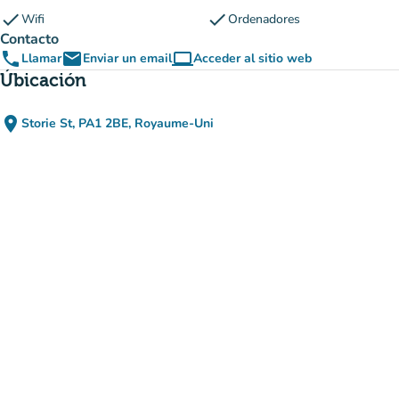
check
check
Wifi
Ordenadores
Contacto
phone
email
computer
Llamar
Enviar un email
Acceder al sitio web
(nueva pestaña)
Úbicación
place
Storie St, PA1 2BE, Royaume-Uni
(abrir en Google Maps)
(nueva pestaña)