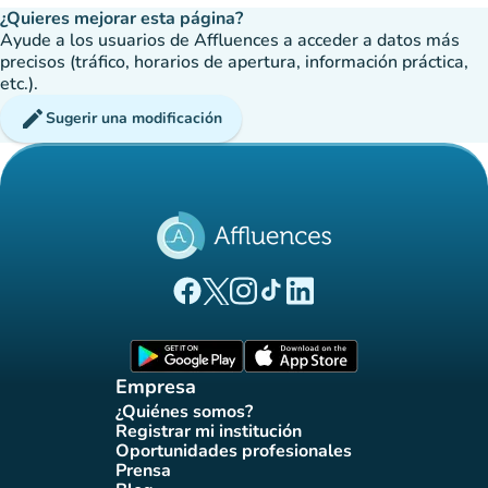
¿Quieres mejorar esta página?
Ayude a los usuarios de Affluences a acceder a datos más
precisos (tráfico, horarios de apertura, información práctica,
etc.).
edit
Sugerir una modificación
(nueva pestaña)
(nueva pestaña)
(nueva pestaña)
(nueva pestaña)
(nueva pestaña)
Página Facebook Affluences
Página Twitter Affluences
Página Instagram Affluences
Página de TikTok de Affluenc
Página LinkedIn Affluenc
(nueva pestaña)
(nueva pestaña)
Empresa
¿Quiénes somos?
(nueva pestaña)
Registrar mi institución
(nueva pestaña)
Oportunidades profesionales
(nueva pestaña)
Prensa
(nueva pestaña)