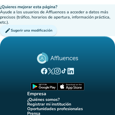
¿Quieres mejorar esta página?
Ayude a los usuarios de Affluences a acceder a datos más
precisos (tráfico, horarios de apertura, información práctica,
etc.).
edit
Sugerir una modificación
(nueva pestaña)
(nueva pestaña)
(nueva pestaña)
(nueva pestaña)
(nueva pestaña)
Página Facebook Affluences
Página Twitter Affluences
Página Instagram Affluences
Página de TikTok de Affluenc
Página LinkedIn Affluenc
(nueva pestaña)
(nueva pestaña)
Empresa
¿Quiénes somos?
(nueva pestaña)
Registrar mi institución
(nueva pestaña)
Oportunidades profesionales
(nueva pestaña)
Prensa