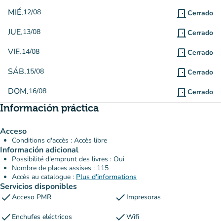
MIÉ.
12/08
door_front
Cerrado
JUE.
13/08
door_front
Cerrado
VIE.
14/08
door_front
Cerrado
SÁB.
15/08
door_front
Cerrado
DOM.
16/08
door_front
Cerrado
Información práctica
Acceso
Conditions d'accès : Accès libre
Información adicional
Possibilité d'emprunt des livres : Oui
Nombre de places assises : 115
Accès au catalogue :
Plus d'informations
Servicios disponibles
check
check
Acceso PMR
Impresoras
check
check
Enchufes eléctricos
Wifi