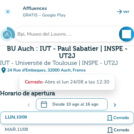
Ir al contenido principal
Affluences
arrow_forward
ver
clear
(nuev
GRATIS
– Google Play
search
See
Buscar un establecimiento
BU Auch : IUT - Paul Sabatier | INSPE -
UT2J
IUT - Université de Toulouse | INSPE - UT2J
place
24 Rue d'Embaques, 32000 Auch, France
(abrir en Google Maps)
(nueva pestaña)
Cerrado
-
Abre el lun 24/08 a las 12:30
Horario de apertura
calendar_today
chevron_left
Desde
10 ago
al
16 ago
chevron_right
.
Abra el calendario para cambiar las fechas
LUN.
10/08
door_front
Cerrado
MAR.
11/08
door_front
Cerrado