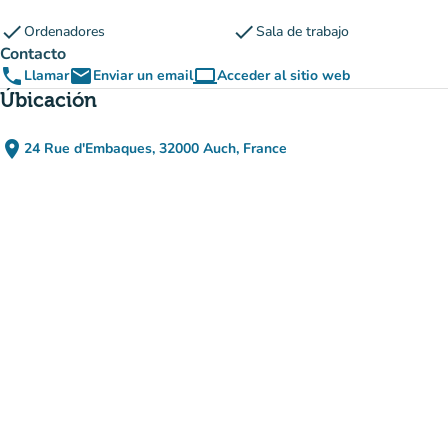
check
check
Ordenadores
Sala de trabajo
Contacto
phone
email
computer
Llamar
Enviar un email
Acceder al sitio web
(nueva pestaña)
Úbicación
place
24 Rue d'Embaques, 32000 Auch, France
(abrir en Google Maps)
(nueva pestaña)