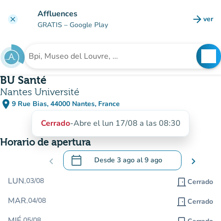
Ir al contenido principal
Affluences
arrow_forward
ver
clear
(nuev
GRATIS
– Google Play
search
See
Buscar un establecimiento
BU Santé
Nantes Université
place
9 Rue Bias, 44000 Nantes, France
(abrir en Google Maps)
(nueva pestaña)
Cerrado
-
Abre el lun 17/08 a las 08:30
Horario de apertura
calendar_today
chevron_left
Desde
3 ago
al
9 ago
chevron_right
.
Abra el calendario para cambiar las fecha
LUN.
03/08
door_front
Cerrado
MAR.
04/08
door_front
Cerrado
MIÉ.
05/08