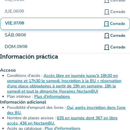
door_front
Cerrado
JUE.
06/08
door_front
Cerrado
VIE.
07/08
door_front
Cerrado
SÁB.
08/08
door_front
Cerrado
DOM.
09/08
door_front
Cerrado
Información práctica
Acceso
Conditions d'accès :
Accès libre en journée jusqu'à 18h30 en
semaine et 17h30 le samedi. Inscription à la BU + réservation
d'une place obligatoires à partir de 19h en semaine, 18h le
samedi et tout le dimanche (horaires NoctamBU)
Plan intérieur :
Plus d'informations
Información adicional
Possibilité d'emprunt des livres :
Oui, après inscription dans l'une
des BU.
Nombre de places assises :
635 en journée dont 367 en libre
accès, 436 en NoctamBU.
Accès au catalogue :
Plus d'informations