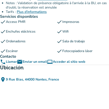
Notes : Validation de présence obligatoire à l'arrivée à la BU, en cas
d'oubli, la réservation est annulée
Tarifs :
Plus d'informations
Servicios disponibles
check
check
Acceso PMR
Impresoras
check
check
Enchufes eléctricos
Wifi
check
check
Ordenadores
Sala de trabajo
check
check
Escáner
Fotocopiadora láser
Contacto
phone
email
computer
Llamar
Enviar un email
Acceder al sitio web
(nueva pestaña)
Úbicación
place
9 Rue Bias, 44000 Nantes, France
(abrir en Google Maps)
(nueva pestaña)