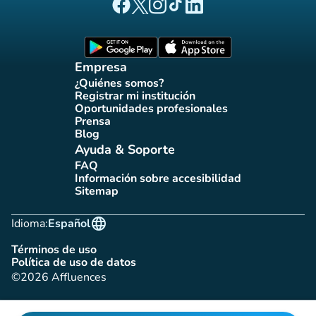
(nueva pestaña)
(nueva pestaña)
(nueva pestaña)
(nueva pestaña)
(nueva pestaña)
Página Facebook Affluences
Página Twitter Affluences
Página Instagram Affluences
Página de TikTok de Affluenc
Página LinkedIn Affluenc
(nueva pestaña)
(nueva pestaña)
Empresa
¿Quiénes somos?
(nueva pestaña)
Registrar mi institución
(nueva pestaña)
Oportunidades profesionales
(nueva pestaña)
Prensa
(nueva pestaña)
Blog
(nueva pestaña)
Ayuda & Soporte
FAQ
(nueva pestaña)
Información sobre accesibilidad
(nueva pestaña)
Sitemap
(nueva pestaña)
language
Idioma:
Español
Términos de uso
(nueva pestaña)
Política de uso de datos
(nueva pestaña)
©2026 Affluences