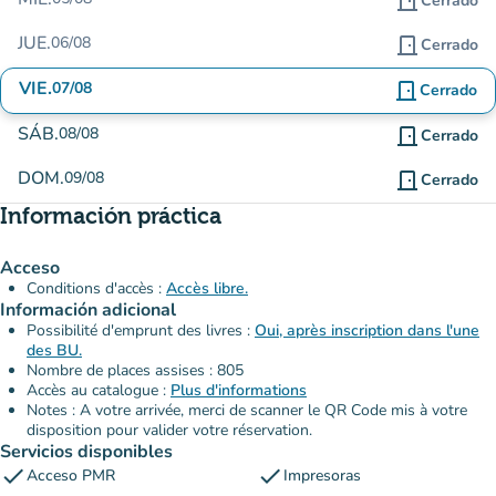
door_front
Cerrado
JUE.
06/08
door_front
Cerrado
VIE.
07/08
door_front
Cerrado
SÁB.
08/08
door_front
Cerrado
DOM.
09/08
door_front
Cerrado
Información práctica
Acceso
Conditions d'accès :
Accès libre.
Información adicional
Possibilité d'emprunt des livres :
Oui, après inscription dans l'une
des BU.
Nombre de places assises : 805
Accès au catalogue :
Plus d'informations
Notes : A votre arrivée, merci de scanner le QR Code mis à votre
disposition pour valider votre réservation.
Servicios disponibles
check
check
Acceso PMR
Impresoras