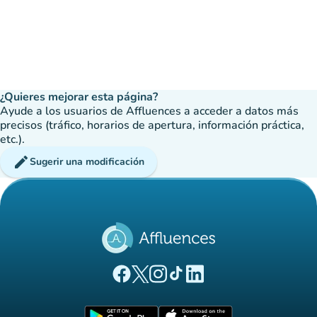
¿Quieres mejorar esta página?
Ayude a los usuarios de Affluences a acceder a datos más
precisos (tráfico, horarios de apertura, información práctica,
etc.).
edit
Sugerir una modificación
(nueva pestaña)
(nueva pestaña)
(nueva pestaña)
(nueva pestaña)
(nueva pestaña)
Página Facebook Affluences
Página Twitter Affluences
Página Instagram Affluences
Página de TikTok de Affluenc
Página LinkedIn Affluenc
(nueva pestaña)
(nueva pestaña)