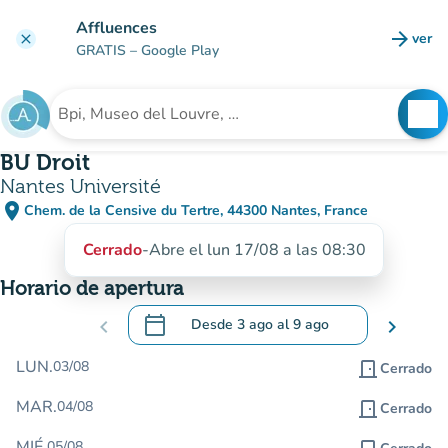
Ir al contenido principal
Affluences
arrow_forward
ver
clear
(nuev
GRATIS
– Google Play
search
See
Buscar un establecimiento
BU Droit
Nantes Université
place
Chem. de la Censive du Tertre, 44300 Nantes, France
(abrir en Google Maps)
(nueva pestaña)
Cerrado
-
Abre el lun 17/08 a las 08:30
Horario de apertura
calendar_today
chevron_left
Desde
3 ago
al
9 ago
chevron_right
.
Abra el calendario para cambiar las fecha
LUN.
03/08
door_front
Cerrado
MAR.
04/08
door_front
Cerrado
MIÉ.
05/08