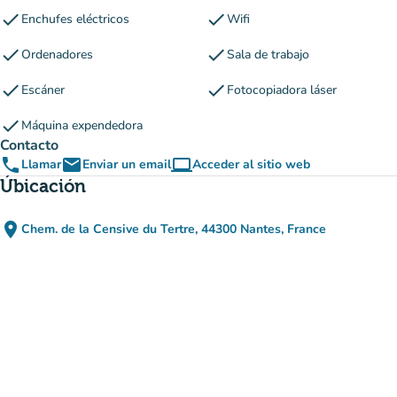
check
check
Enchufes eléctricos
Wifi
check
check
Ordenadores
Sala de trabajo
check
check
Escáner
Fotocopiadora láser
check
Máquina expendedora
Contacto
phone
email
computer
Llamar
Enviar un email
Acceder al sitio web
(nueva pestaña)
Úbicación
place
Chem. de la Censive du Tertre, 44300 Nantes, France
(abrir en Google Maps)
(nueva pestaña)