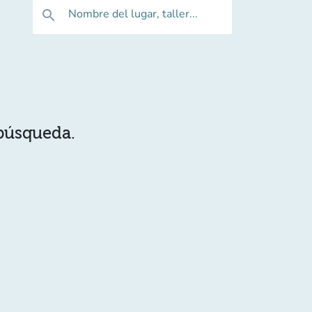
Nombre del lugar, taller...
search
 búsqueda.