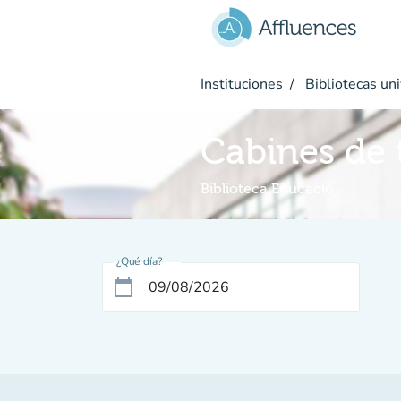
Ir al contenido principal
Instituciones
Bibliotecas uni
Cabines de t
Biblioteca Educació
¿Qué día?
calendar_today