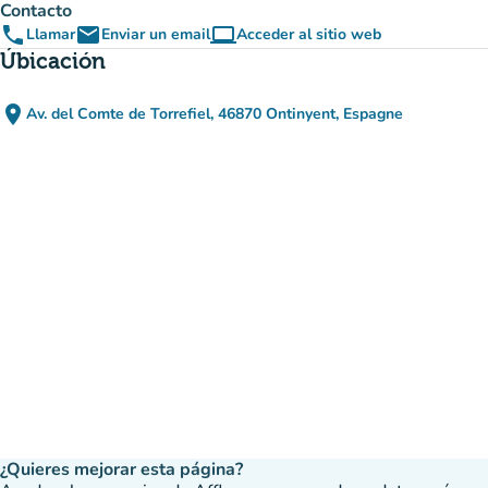
Contacto
phone
email
computer
Llamar
Enviar un email
Acceder al sitio web
(nueva pestaña)
Úbicación
place
Av. del Comte de Torrefiel, 46870 Ontinyent, Espagne
(abrir en Google Maps)
(nueva pestaña)
¿Quieres mejorar esta página?