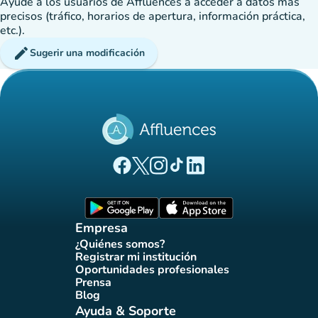
Ayude a los usuarios de Affluences a acceder a datos más
precisos (tráfico, horarios de apertura, información práctica,
etc.).
edit
Sugerir una modificación
(nueva pestaña)
(nueva pestaña)
(nueva pestaña)
(nueva pestaña)
(nueva pestaña)
Página Facebook Affluences
Página Twitter Affluences
Página Instagram Affluences
Página de TikTok de Affluenc
Página LinkedIn Affluenc
(nueva pestaña)
(nueva pestaña)
Empresa
¿Quiénes somos?
(nueva pestaña)
Registrar mi institución
(nueva pestaña)
Oportunidades profesionales
(nueva pestaña)
Prensa
(nueva pestaña)
Blog
(nueva pestaña)
Ayuda & Soporte