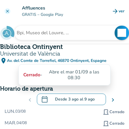
Ir al contenido principal
Affluences
arrow_forward
ver
clear
(nuev
GRATIS
– Google Play
search
See
Buscar un establecimiento
Biblioteca Ontinyent
Universitat de València
place
Av. del Comte de Torrefiel, 46870 Ontinyent, Espagne
(abrir en Google Maps)
(nueva pestaña)
Abre el mar 01/09 a las
Cerrado
-
08:30
Horario de apertura
calendar_today
chevron_left
Desde
3 ago
al
9 ago
chevron_right
.
Abra el calendario para cambiar las fecha
LUN.
03/08
door_front
Cerrado
MAR.
04/08
door_front
Cerrado