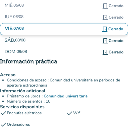
MIÉ.
05/08
door_front
Cerrado
JUE.
06/08
door_front
Cerrado
VIE.
07/08
door_front
Cerrado
SÁB.
08/08
door_front
Cerrado
DOM.
09/08
door_front
Cerrado
Información práctica
Acceso
Condiciones de acceso : Comunidad universitaria en periodos de
apertura extraordinaria
Información adicional
Préstamo de libros :
Comunidad universitaria
Número de asientos : 10
Servicios disponibles
check
check
Enchufes eléctricos
Wifi
check
Ordenadores