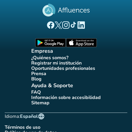
(nueva pestaña)
(nueva pestaña)
(nueva pestaña)
(nueva pestaña)
(nueva pestaña)
Página Facebook Affluences
Página Twitter Affluences
Página Instagram Affluences
Página de TikTok de Affluenc
Página LinkedIn Affluenc
(nueva pestaña)
(nueva pestaña)
Empresa
¿Quiénes somos?
(nueva pestaña)
Registrar mi institución
(nueva pestaña)
Oportunidades profesionales
(nueva pestaña)
Prensa
(nueva pestaña)
Blog
(nueva pestaña)
Ayuda & Soporte
FAQ
(nueva pestaña)
Información sobre accesibilidad
(nueva pestaña)
Sitemap
(nueva pestaña)
language
Idioma:
Español
Términos de uso
(nueva pestaña)