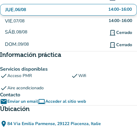
JUE.
14:00
–
16:00
06/08
VIE.
14:00
–
16:00
07/08
SÁB.
08/08
door_front
Cerrado
DOM.
09/08
door_front
Cerrado
Información práctica
Servicios disponibles
check
check
Acceso PMR
Wifi
check
Aire acondicionado
Contacto
email
computer
Enviar un email
Acceder al sitio web
(nueva pestaña)
Úbicación
place
84 Via Emilia Parmense, 29122 Piacenza, Italie
(abrir en Google Maps)
(nueva pestaña)