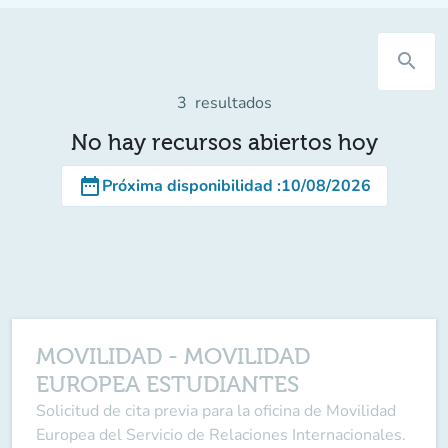
search
3
resultados
No hay recursos abiertos hoy
date_range
Próxima disponibilidad
:
10/08/2026
MOVILIDAD - MOVILIDAD
EUROPEA ESTUDIANTES
Solicitud de cita previa para la oficina de Movilidad
Europea del Servicio de Relaciones Internacionales.