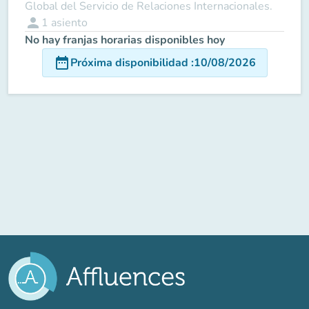
Global del Servicio de Relaciones Internacionales.
person
1
asiento
No hay franjas horarias disponibles hoy
date_range
Próxima disponibilidad
:
10/08/2026