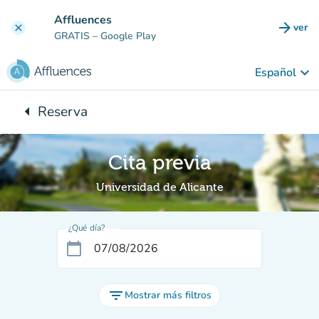
Ir al contenido principal
Affluences
arrow_forward
ver
clear
(nuev
GRATIS
– Google Play
keyboard_arrow_down
Español
arrow_left
Reserva
Vuelta:
Cita previa
Universidad de Alicante
¿Qué día?
calendar_today
filter_list
Mostrar más filtros