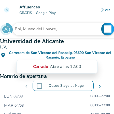
Ir al contenido principal
Affluences
arrow_forward
ver
clear
(nuev
GRATIS
– Google Play
search
See
Buscar un establecimiento
Universidad de Alicante
UA
Carretera de San Vicente del Raspeig, 03690 San Vicente del
place
(abrir en Google Maps)
(nueva pestaña)
Raspeig, Espagne
Cerrado
-
Abre a las 12:00
Horario de apertura
calendar_today
chevron_left
Desde
3 ago
al
9 ago
chevron_right
.
Abra el calendario para cambiar las fecha
LUN.
08:00
–
22:00
03/08
MAR.
08:00
–
22:00
04/08