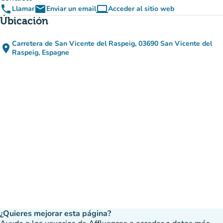
phone
email
computer
Llamar
Enviar un email
Acceder al sitio web
(nueva pestaña)
Úbicación
Carretera de San Vicente del Raspeig, 03690 San Vicente del
place
(abrir en Google Maps)
(nueva pestaña)
Raspeig, Espagne
¿Quieres mejorar esta página?