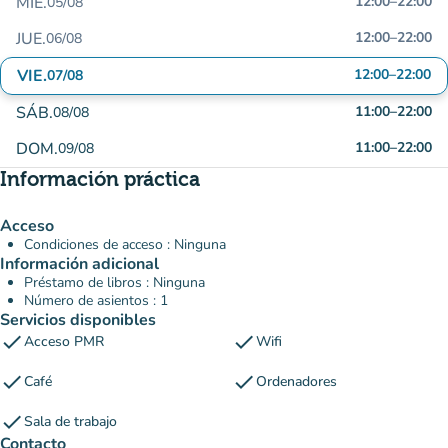
MIÉ.
12:00
–
22:00
05/08
JUE.
12:00
–
22:00
06/08
VIE.
12:00
–
22:00
07/08
SÁB.
11:00
–
22:00
08/08
DOM.
11:00
–
22:00
09/08
Información práctica
Acceso
Condiciones de acceso : Ninguna
Información adicional
Préstamo de libros : Ninguna
Número de asientos : 1
Servicios disponibles
check
check
Acceso PMR
Wifi
check
check
Café
Ordenadores
check
Sala de trabajo
Contacto