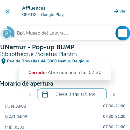
Ir al contenido principal
Affluences
arrow_forward
ver
clear
(nuev
GRATIS
– Google Play
search
See
Buscar un establecimiento
UNamur - Pop-up BUMP
Bibliothèque Moretus Plantin
place
Rue de Bruxelles 44, 5000 Namur, Belgique
(abrir en Google Maps)
(nueva pestaña)
Cerrado
-
Abre mañana a las 07:30
Horario de apertura
calendar_today
chevron_left
Desde
3 ago
al
9 ago
chevron_right
.
Abra el calendario para cambiar las fecha
LUN.
07:30
–
21:00
03/08
MAR.
07:30
–
21:00
04/08
MIÉ.
07:30
–
21:00
05/08