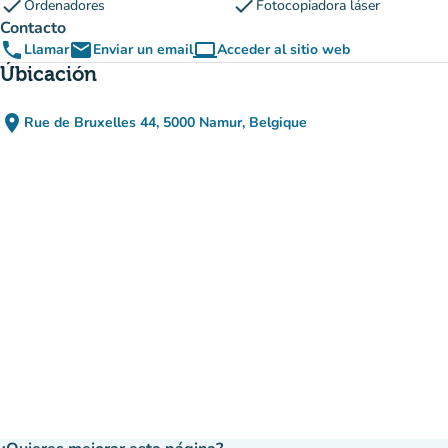
check
check
Ordenadores
Fotocopiadora láser
Contacto
phone
email
computer
Llamar
Enviar un email
Acceder al sitio web
(nueva pestaña)
Úbicación
place
Rue de Bruxelles 44, 5000 Namur, Belgique
(abrir en Google Maps)
(nueva pestaña)