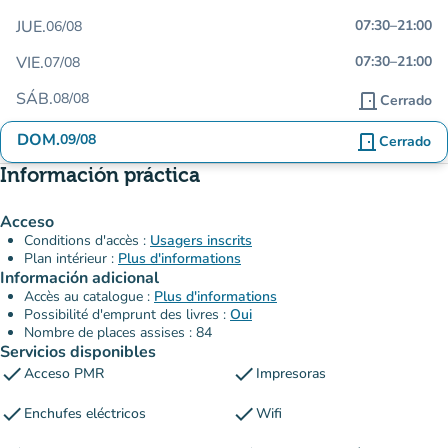
JUE.
07:30
–
21:00
06/08
VIE.
07:30
–
21:00
07/08
SÁB.
08/08
door_front
Cerrado
DOM.
09/08
door_front
Cerrado
Información práctica
Acceso
Conditions d'accès :
Usagers inscrits
Plan intérieur :
Plus d'informations
Información adicional
Accès au catalogue :
Plus d'informations
Possibilité d'emprunt des livres :
Oui
Nombre de places assises : 84
Servicios disponibles
check
check
Acceso PMR
Impresoras
check
check
Enchufes eléctricos
Wifi