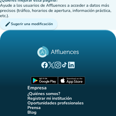
¿Quieres mejorar esta página?
Ayude a los usuarios de Affluences a acceder a datos más
precisos (tráfico, horarios de apertura, información práctica,
etc.).
edit
Sugerir una modificación
(nueva pestaña)
(nueva pestaña)
(nueva pestaña)
(nueva pestaña)
(nueva pestaña)
Página Facebook Affluences
Página Twitter Affluences
Página Instagram Affluences
Página de TikTok de Affluenc
Página LinkedIn Affluenc
(nueva pestaña)
(nueva pestaña)
Empresa
¿Quiénes somos?
(nueva pestaña)
Registrar mi institución
(nueva pestaña)
Oportunidades profesionales
(nueva pestaña)
Prensa
(nueva pestaña)
Blog
(nueva pestaña)