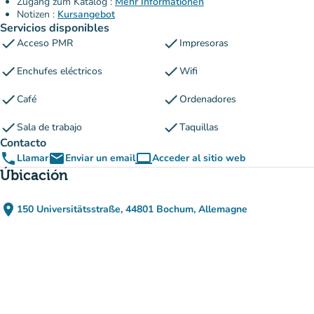
Zugang zum Katalog :
Mehr Informationen
Notizen :
Kursangebot
Servicios disponibles
check
check
Acceso PMR
Impresoras
check
check
Enchufes eléctricos
Wifi
check
check
Café
Ordenadores
check
check
Sala de trabajo
Taquillas
Contacto
phone
email
computer
Llamar
Enviar un email
Acceder al sitio web
(nueva pestaña)
Úbicación
place
150 Universitätsstraße, 44801 Bochum, Allemagne
(abrir en Google Maps)
(nueva pestaña)