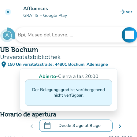
Ir al contenido principal
Affluences
arrow_forward
ver
clear
(nuev
GRATIS
– Google Play
search
See
Buscar un establecimiento
UB Bochum
Universitätsbibliothek
place
150 Universitätsstraße, 44801 Bochum, Allemagne
(abrir en Google Maps)
(nueva pestaña)
Abierto
-
Cierra a las 20:00
Der Belegungsgrad ist vorübergehend
nicht verfügbar.
Horario de apertura
calendar_today
chevron_left
Desde
3 ago
al
9 ago
chevron_right
.
Abra el calendario para cambiar las fecha