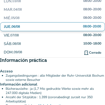
LUN.
08:00
–
20:00
03/08
MAR.
08:00
–
20:00
04/08
MIÉ.
08:00
–
20:00
05/08
JUE.
08:00
–
20:00
06/08
VIE.
08:00
–
20:00
07/08
SÁB.
10:00
–
18:00
08/08
DOM.
09/08
door_front
Cerrado
Información práctica
Acceso
Zugangsbedingungen : alle Mitglieder der Ruhr-Universität Bochum
sowie externe Besucher
Información adicional
Bücherausleihe : ja (1,7 Mio gedruckte Werke sowie mehr als
247.000 digitale Medien)
Anzahl der Sitzplätze : 1.399 (coronabedingt zurzeit nur 350
Arbeitsplätze)