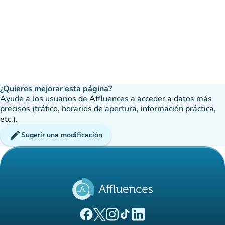
¿Quieres mejorar esta página?
Ayude a los usuarios de Affluences a acceder a datos más
precisos (tráfico, horarios de apertura, información práctica,
etc.).
edit
Sugerir una modificación
(nueva pestaña)
(nueva pestaña)
(nueva pestaña)
(nueva pestaña)
(nueva pestaña)