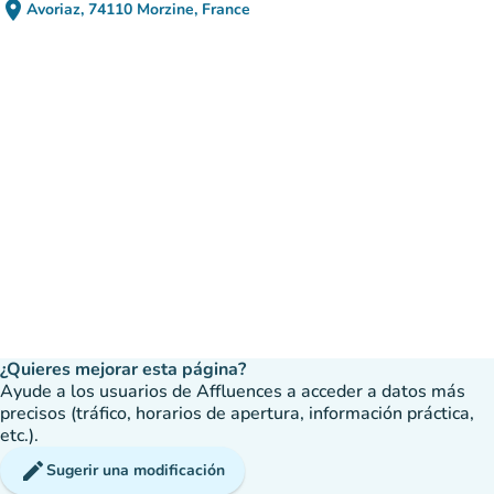
place
Avoriaz, 74110 Morzine, France
(abrir en Google Maps)
(nueva pestaña)
¿Quieres mejorar esta página?
Ayude a los usuarios de Affluences a acceder a datos más
precisos (tráfico, horarios de apertura, información práctica,
etc.).
edit
Sugerir una modificación