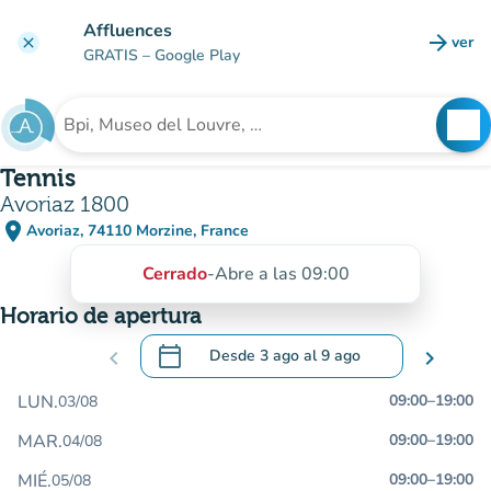
Ir al contenido principal
Affluences
arrow_forward
ver
clear
(nuev
GRATIS
– Google Play
search
See
Buscar un establecimiento
Tennis
Avoriaz 1800
place
Avoriaz, 74110 Morzine, France
(abrir en Google Maps)
(nueva pestaña)
Cerrado
-
Abre a las 09:00
Horario de apertura
calendar_today
chevron_left
Desde
3 ago
al
9 ago
chevron_right
.
Abra el calendario para cambiar las fecha
LUN.
09:00
–
19:00
03/08
MAR.
09:00
–
19:00
04/08
MIÉ.
09:00
–
19:00
05/08