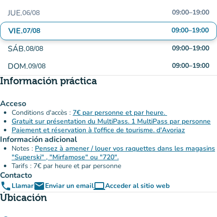
JUE.
09:00
–
19:00
06/08
VIE.
09:00
–
19:00
07/08
SÁB.
09:00
–
19:00
08/08
DOM.
09:00
–
19:00
09/08
Información práctica
Acceso
Conditions d'accès :
7€ par personne et par heure.
Gratuit sur présentation du MultiPass. 1 MultiPass par personne
Paiement et réservation à l'office de tourisme. d'Avoriaz
Información adicional
Notes :
Pensez à amener / louer vos raquettes dans les magasins
"Superski" , "Mirfamose" ou "720".
Tarifs : 7€ par heure et par personne
Contacto
phone
email
computer
Llamar
Enviar un email
Acceder al sitio web
(nueva pestaña)
Úbicación