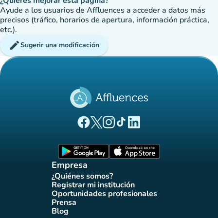
¿Quieres mejorar esta página?
Ayude a los usuarios de Affluences a acceder a datos más
precisos (tráfico, horarios de apertura, información práctica,
etc.).
edit
Sugerir una modificación
(nueva pestaña)
(nueva pestaña)
(nueva pestaña)
(nueva pestaña)
(nueva pestaña)
Página Facebook Affluences
Página Twitter Affluences
Página Instagram Affluences
Página de TikTok de Affluenc
Página LinkedIn Affluenc
(nueva pestaña)
(nueva pestaña)
Empresa
¿Quiénes somos?
(nueva pestaña)
Registrar mi institución
(nueva pestaña)
Oportunidades profesionales
(nueva pestaña)
Prensa
(nueva pestaña)
Blog
(nueva pestaña)