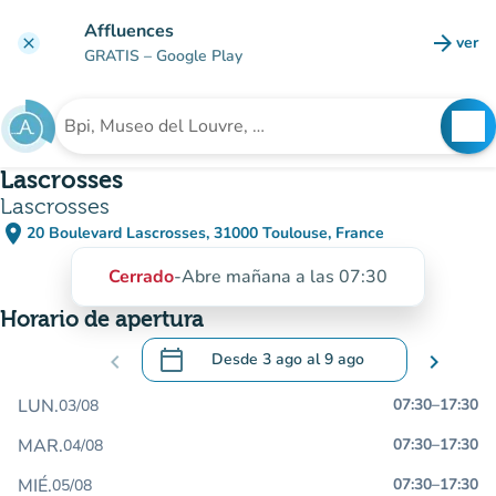
Ir al contenido principal
Affluences
arrow_forward
ver
clear
(nuev
GRATIS
– Google Play
search
See
Buscar un establecimiento
Lascrosses
Lascrosses
place
20 Boulevard Lascrosses, 31000 Toulouse, France
(abrir en Google Maps)
(nueva pestaña)
Cerrado
-
Abre mañana a las 07:30
Horario de apertura
calendar_today
chevron_left
Desde
3 ago
al
9 ago
chevron_right
.
Abra el calendario para cambiar las fecha
LUN.
07:30
–
17:30
03/08
MAR.
07:30
–
17:30
04/08
MIÉ.
07:30
–
17:30
05/08