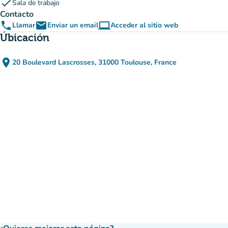
check
Sala de trabajo
Contacto
phone
email
computer
Llamar
Enviar un email
Acceder al sitio web
(nueva pestaña)
Úbicación
place
20 Boulevard Lascrosses, 31000 Toulouse, France
(abrir en Google Maps)
(nueva pestaña)