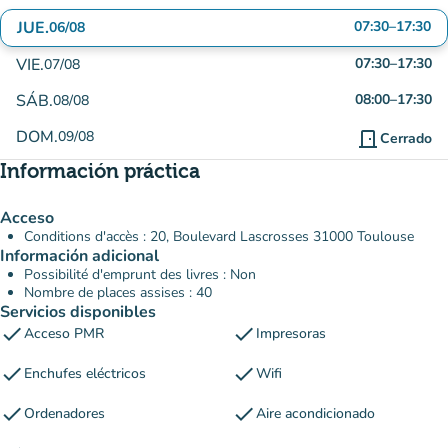
JUE.
07:30
–
17:30
06/08
VIE.
07:30
–
17:30
07/08
SÁB.
08:00
–
17:30
08/08
DOM.
09/08
door_front
Cerrado
Información práctica
Acceso
Conditions d'accès : 20, Boulevard Lascrosses 31000 Toulouse
Información adicional
Possibilité d'emprunt des livres : Non
Nombre de places assises : 40
Servicios disponibles
check
check
Acceso PMR
Impresoras
check
check
Enchufes eléctricos
Wifi
check
check
Ordenadores
Aire acondicionado