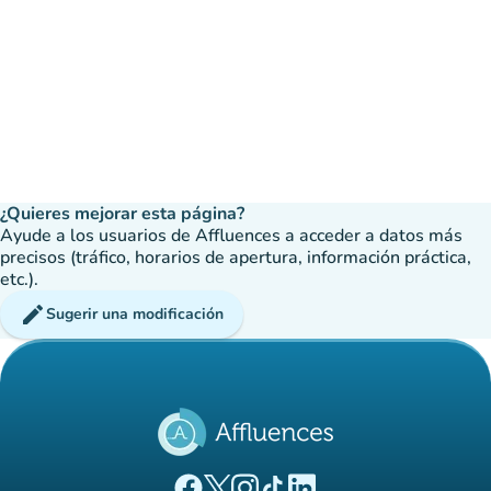
¿Quieres mejorar esta página?
Ayude a los usuarios de Affluences a acceder a datos más
precisos (tráfico, horarios de apertura, información práctica,
etc.).
edit
Sugerir una modificación
(nueva pestaña)
(nueva pestaña)
(nueva pestaña)
(nueva pestaña)
(nueva pestaña)