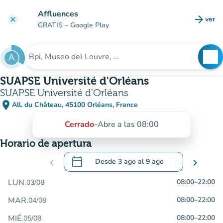
Ir al contenido principal
Affluences
arrow_forward
ver
clear
(nuev
GRATIS
– Google Play
search
See
Buscar un establecimiento
SUAPSE Université d'Orléans
SUAPSE Université d'Orléans
place
All. du Château, 45100 Orléans, France
(abrir en Google Maps)
(nueva pestaña)
Cerrado
-
Abre a las 08:00
Horario de apertura
calendar_today
chevron_left
Desde
3 ago
al
9 ago
chevron_right
.
Abra el calendario para cambiar las fecha
LUN.
08:00
–
22:00
03/08
MAR.
08:00
–
22:00
04/08
MIÉ.
08:00
–
22:00
05/08