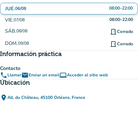
JUE.
08:00
–
22:00
06/08
VIE.
08:00
–
22:00
07/08
SÁB.
08/08
door_front
Cerrado
DOM.
09/08
door_front
Cerrado
Información práctica
Contacto
phone
email
computer
Llamar
Enviar un email
Acceder al sitio web
(nueva pestaña)
Úbicación
place
All. du Château, 45100 Orléans, France
(abrir en Google Maps)
(nueva pestaña)