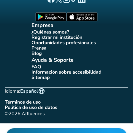
Página Facebook Affluences
Página Twitter Affluences
Página Instagram Affluences
Página de TikTok de Affluenc
Página LinkedIn Affluenc
(nueva pestaña)
(nueva pestaña)
Empresa
¿Quiénes somos?
(nueva pestaña)
Registrar mi institución
(nueva pestaña)
Oportunidades profesionales
(nueva pestaña)
Prensa
(nueva pestaña)
Blog
(nueva pestaña)
Ayuda & Soporte
FAQ
(nueva pestaña)
Información sobre accesibilidad
(nueva pestaña)
Sitemap
(nueva pestaña)
language
Idioma:
Español
Términos de uso
(nueva pestaña)
Política de uso de datos
(nueva pestaña)
©2026 Affluences