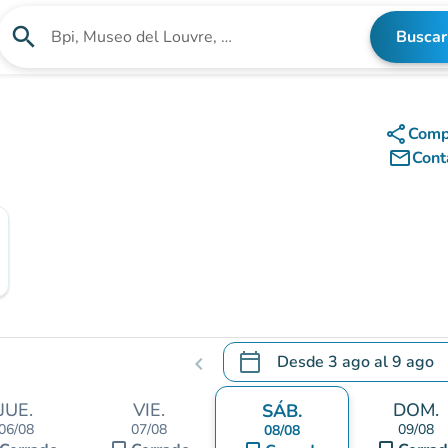
search
Buscar
Buscar un establecimiento
share
Comp
mail_outline
Cont
calendar_today
Desde
3 ago
al
9 ago
chevron_left
.
Abra el calendario para camb
JUE.
VIE.
DOM.
SÁB.
06/08
07/08
09/08
08/08