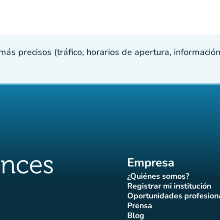
s precisos (tráfico, horarios de apertura, información p
Empresa
¿Quiénes somos?
(nueva pestaña)
Registrar mi institución
(nueva pestañ
Oportunidades profesion
(nueva pes
Prensa
)
aña)
pestaña)
va pestaña)
nueva pestaña)
(nueva pestaña)
Blog
ffluences
 Affluences
agram Affluences
de TikTok de Affluences
na LinkedIn Affluences
(nueva pestaña)