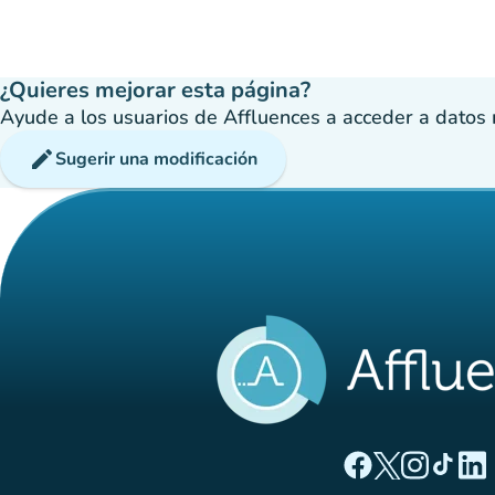
¿Quieres mejorar esta página?
Ayude a los usuarios de Affluences a acceder a datos má
edit
Sugerir una modificación
(nueva pestaña
(nueva pest
(nueva 
(nue
(
Página Facebook A
Página Twitter
Página Inst
Página 
Pági