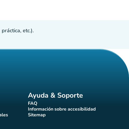
ráctica, etc.).
Ayuda & Soporte
FAQ
(nueva pestaña)
Información sobre accesibilidad
a)
(nueva pestaña)
ales
Sitemap
taña)
(nueva pestaña)