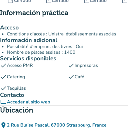
door_front
door_front
door_front
door_front
Cerrado
Cerrado
Cerrado
Información práctica
Acceso
Conditions d'accès : Unistra, établissements associés
Información adicional
Possibilité d'emprunt des livres : Oui
Nombre de places assises : 1400
Servicios disponibles
check
check
Acceso PMR
Impresoras
check
check
Catering
Café
check
Taquillas
Contacto
computer
Acceder al sitio web
(nueva pestaña)
Úbicación
place
2 Rue Blaise Pascal, 67000 Strasbourg, France
(abrir en Google Maps)
(nueva pestaña)