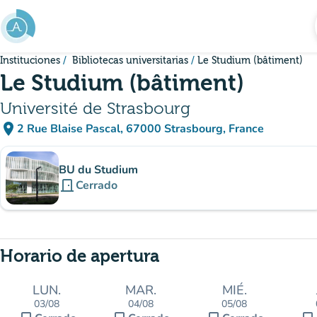
Ir al contenido principal
Instituciones
Bibliotecas universitarias
Le Studium (bâtiment)
Le Studium (bâtiment)
Université de Strasbourg
place
2 Rue Blaise Pascal, 67000 Strasbourg, France
(abrir en Google Maps)
(nueva pestaña)
subsitio
BU du Studium
door_front
Cerrado
Horario de apertura
LUN.
MAR.
MIÉ.
03/08
04/08
05/08