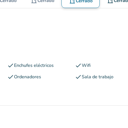
door_front
door_front
Cerrado
Cerrado
door_front
Cerra
Cerrado
check
check
Enchufes eléctricos
Wifi
check
check
Ordenadores
Sala de trabajo