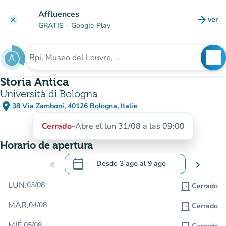
Ir al contenido principal
Affluences
arrow_forward
ver
clear
(nuev
GRATIS
– Google Play
search
See
Buscar un establecimiento
Storia Antica
Università di Bologna
place
38 Via Zamboni, 40126 Bologna, Italie
(abrir en Google Maps)
(nueva pestaña)
Cerrado
-
Abre el lun 31/08 a las 09:00
Horario de apertura
calendar_today
chevron_left
Desde
3 ago
al
9 ago
chevron_right
.
Abra el calendario para cambiar las fecha
LUN.
03/08
door_front
Cerrado
MAR.
04/08
door_front
Cerrado
MIÉ.
05/08