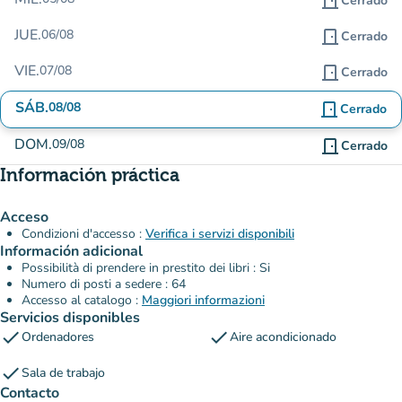
door_front
Cerrado
JUE.
06/08
door_front
Cerrado
VIE.
07/08
door_front
Cerrado
SÁB.
08/08
door_front
Cerrado
DOM.
09/08
door_front
Cerrado
Información práctica
Acceso
Condizioni d'accesso :
Verifica i servizi disponibili
Información adicional
Possibilità di prendere in prestito dei libri : Si
Numero di posti a sedere : 64
Accesso al catalogo :
Maggiori informazioni
Servicios disponibles
check
check
Ordenadores
Aire acondicionado
check
Sala de trabajo
Contacto