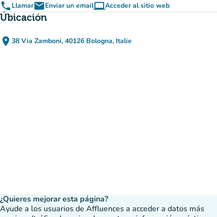
phone
email
computer
Llamar
Enviar un email
Acceder al sitio web
(nueva pestaña)
Úbicación
place
38 Via Zamboni, 40126 Bologna, Italie
(abrir en Google Maps)
(nueva pestaña)
¿Quieres mejorar esta página?
Ayude a los usuarios de Affluences a acceder a datos más