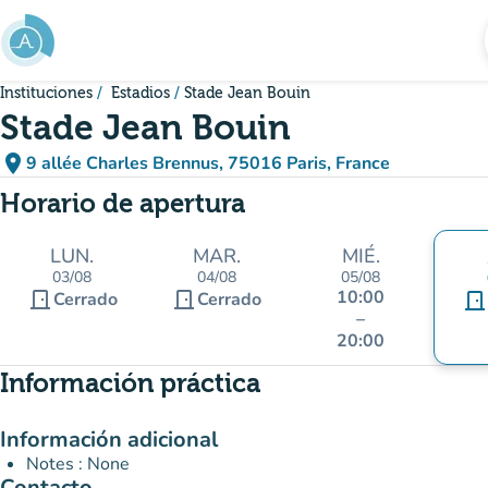
Ir al contenido principal
Instituciones
Estadios
Stade Jean Bouin
Stade Jean Bouin
place
9 allée Charles Brennus, 75016 Paris, France
(abrir en Google Maps)
(nueva pestaña)
Horario de apertura
LUN.
MAR.
MIÉ.
03/08
04/08
05/08
10:00
door_front
door_front
Cerrado
Cerrado
door_front
–
20:00
Información práctica
Información adicional
Notes : None
Contacto