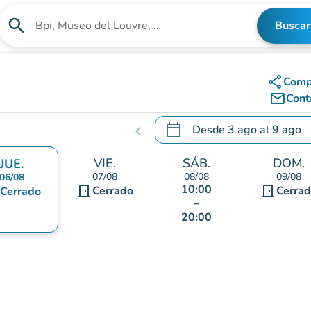
search
Buscar
Buscar un establecimiento
share
Comp
mail_outline
Cont
calendar_today
Desde
3 ago
al
9 ago
chevron_left
.
Abra el calendario para camb
VIE.
SÁB.
DOM.
JUE.
07/08
08/08
09/08
06/08
10:00
door_front
door_front
Cerrado
Cerra
Cerrado
–
20:00