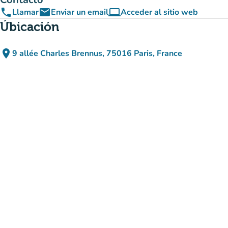
phone
email
computer
Llamar
Enviar un email
Acceder al sitio web
(nueva pestaña)
Úbicación
place
9 allée Charles Brennus, 75016 Paris, France
(abrir en Google Maps)
(nueva pestaña)