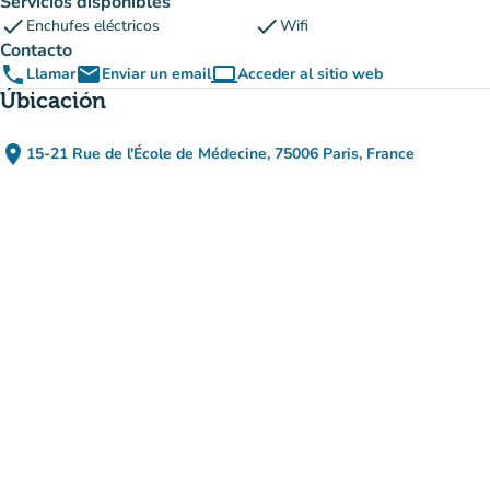
Servicios disponibles
check
check
Enchufes eléctricos
Wifi
Contacto
phone
email
computer
Llamar
Enviar un email
Acceder al sitio web
(nueva pestaña)
Úbicación
place
15-21 Rue de l'École de Médecine, 75006 Paris, France
(abrir en Google Maps)
(nueva pestaña)