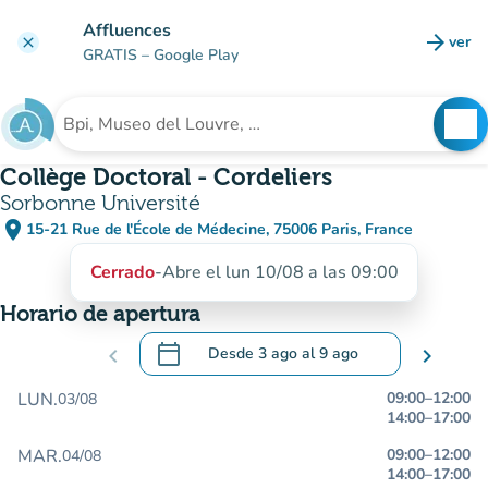
Ir al contenido principal
Affluences
arrow_forward
ver
clear
(nuev
GRATIS
– Google Play
search
See
Buscar un establecimiento
Collège Doctoral - Cordeliers
Sorbonne Université
place
15-21 Rue de l'École de Médecine, 75006 Paris, France
(abrir en Google Maps)
(nueva pestaña)
Cerrado
-
Abre el lun 10/08 a las 09:00
Horario de apertura
calendar_today
chevron_left
Desde
3 ago
al
9 ago
chevron_right
.
Abra el calendario para cambiar las fecha
LUN.
09:00
–
12:00
03/08
14:00
–
17:00
MAR.
09:00
–
12:00
04/08
14:00
–
17:00