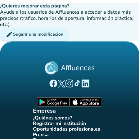
¿Quieres mejorar esta página?
Ayude a los usuarios de Affluences a acceder a datos más
precisos (tráfico, horarios de apertura, información práctica,
etc.).
edit
Sugerir una modificación
(nueva pestaña)
(nueva pestaña)
(nueva pestaña)
(nueva pestaña)
(nueva pestaña)
Página Facebook Affluences
Página Twitter Affluences
Página Instagram Affluences
Página de TikTok de Affluenc
Página LinkedIn Affluenc
(nueva pestaña)
(nueva pestaña)
Empresa
¿Quiénes somos?
(nueva pestaña)
Registrar mi institución
(nueva pestaña)
Oportunidades profesionales
(nueva pestaña)
Prensa
(nueva pestaña)