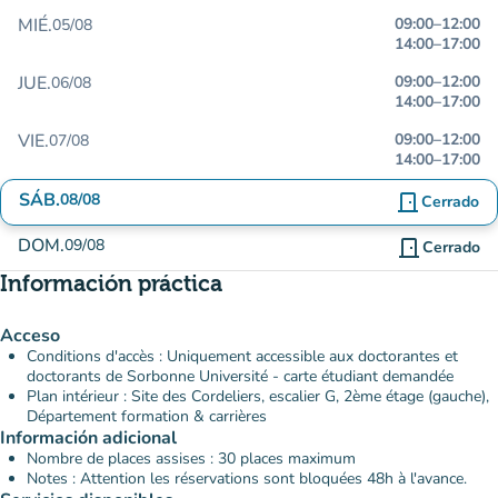
MIÉ.
09:00
–
12:00
05/08
14:00
–
17:00
JUE.
09:00
–
12:00
06/08
14:00
–
17:00
VIE.
09:00
–
12:00
07/08
14:00
–
17:00
SÁB.
08/08
door_front
Cerrado
DOM.
09/08
door_front
Cerrado
Información práctica
Acceso
Conditions d'accès : Uniquement accessible aux doctorantes et
doctorants de Sorbonne Université - carte étudiant demandée
Plan intérieur : Site des Cordeliers, escalier G, 2ème étage (gauche),
Département formation & carrières
Información adicional
Nombre de places assises : 30 places maximum
Notes : Attention les réservations sont bloquées 48h à l'avance.