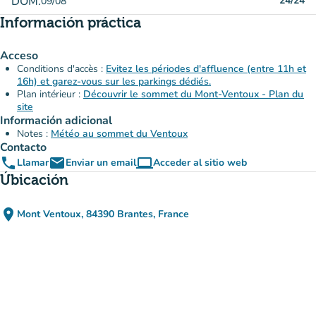
DOM.
24/24
09/08
Información práctica
Acceso
Conditions d'accès :
Evitez les périodes d'affluence (entre 11h et
16h) et garez-vous sur les parkings dédiés.
Plan intérieur :
Découvrir le sommet du Mont-Ventoux - Plan du
site
Información adicional
Notes :
Météo au sommet du Ventoux
Contacto
phone
email
computer
Llamar
Enviar un email
Acceder al sitio web
(nueva pestaña)
Úbicación
place
Mont Ventoux, 84390 Brantes, France
(abrir en Google Maps)
(nueva pestaña)