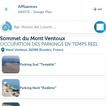
Ir al contenido principal
Affluences
arrow_forward
ver
clear
(nuev
GRATIS
– Google Play
search
See
Buscar un establecimiento
Sommet du Mont Ventoux
OCCUPATION DES PARKINGS EN TEMPS REEL
place
Mont Ventoux, 84390 Brantes, France
(abrir en Google Maps)
(nueva pestaña)
subsitio
Parking Sud "Tempête"
Parking Nord "Radôme"