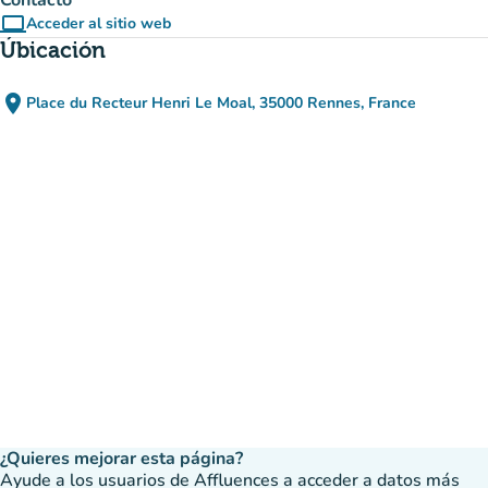
Contacto
computer
Acceder al sitio web
(nueva pestaña)
Úbicación
place
Place du Recteur Henri Le Moal, 35000 Rennes, France
(abrir en Google Maps)
(nueva pestaña)
¿Quieres mejorar esta página?
Ayude a los usuarios de Affluences a acceder a datos más