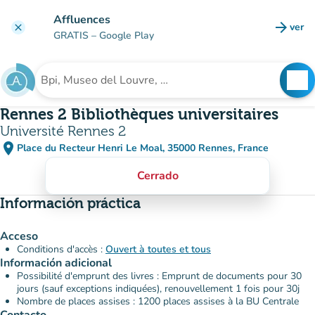
Ir al contenido principal
Affluences
arrow_forward
ver
clear
(nuev
GRATIS
– Google Play
search
See
Buscar un establecimiento
Rennes 2 Bibliothèques universitaires
Université Rennes 2
place
Place du Recteur Henri Le Moal, 35000 Rennes, France
(abrir en Google Maps)
(nueva pestaña)
Cerrado
Información práctica
Acceso
Conditions d'accès :
Ouvert à toutes et tous
Información adicional
Possibilité d'emprunt des livres : Emprunt de documents pour 30
jours (sauf exceptions indiquées), renouvellement 1 fois pour 30j
Nombre de places assises : 1200 places assises à la BU Centrale