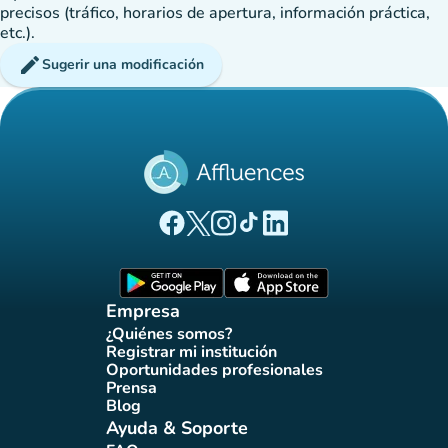
precisos (tráfico, horarios de apertura, información práctica,
etc.).
edit
Sugerir una modificación
(nueva pestaña)
(nueva pestaña)
(nueva pestaña)
(nueva pestaña)
(nueva pestaña)
Página Facebook Affluences
Página Twitter Affluences
Página Instagram Affluences
Página de TikTok de Affluenc
Página LinkedIn Affluenc
(nueva pestaña)
(nueva pestaña)
Empresa
¿Quiénes somos?
(nueva pestaña)
Registrar mi institución
(nueva pestaña)
Oportunidades profesionales
(nueva pestaña)
Prensa
(nueva pestaña)
Blog
(nueva pestaña)
Ayuda & Soporte